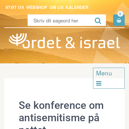
STØT OS
WEBSHOP
OM OS
KALENDER
0


Menu

Se konference om
antisemitisme på