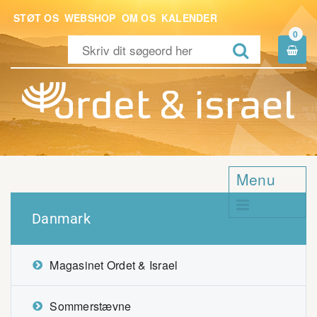
STØT OS
WEBSHOP
OM OS
KALENDER
0


Menu

Danmark
Magasinet Ordet & Israel
Sommerstævne