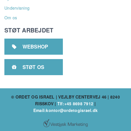
Undervisning
Om os
STØT ARBEJDET
WEBSHOP

STØT OS

© ORDET OG ISRAEL | VEJLBY CENTERVEJ 46 | 8240
RISSKOV
|
Tlf:+45 8698 7912
|
Email:kontor@ordetogisrael.dk