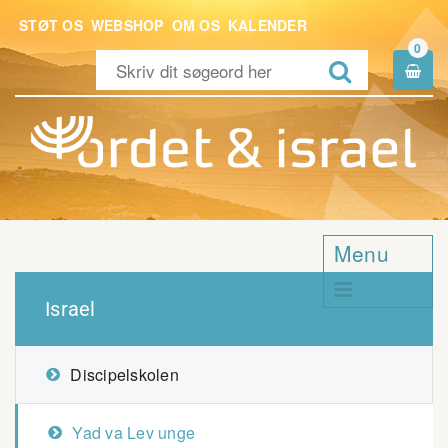
STØT OS
WEBSHOP
OM OS
KALENDER
0


Menu

Israel
Discipelskolen
Yad va Lev unge