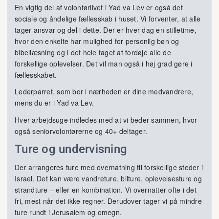
En vigtig del af volontørlivet i Yad va Lev er også det
sociale og åndelige fællesskab i huset. Vi forventer, at alle
tager ansvar og del i dette. Der er hver dag en stilletime,
hvor den enkelte har mulighed for personlig bøn og
bibellæsning og i det hele taget at fordøje alle de
forskellige oplevelser. Det vil man også i høj grad gøre i
fællesskabet.
Lederparret, som bor i nærheden er dine medvandrere,
mens du er i Yad va Lev.
Hver arbejdsuge indledes med at vi beder sammen, hvor
også seniorvolontørerne og 40+ deltager.
Ture og undervisning
Der arrangeres ture med overnatning til forskellige steder i
Israel. Det kan være vandreture, bilture, oplevelsesture og
strandture – eller en kombination. Vi overnatter ofte i det
fri, mest når det ikke regner. Derudover tager vi på mindre
ture rundt i Jerusalem og omegn.