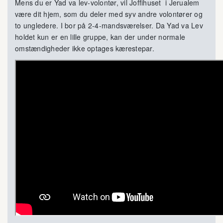
Mens du er Yad va lev-volontør, vil Joffihuset i Jerualem
være dit hjem, som du deler med syv andre volontører og
to ungledere. I bor på 2-4-mandsværelser. Da Yad va Lev
holdet kun er en lille gruppe, kan der under normale
omstændigheder ikke optages kærestepar.