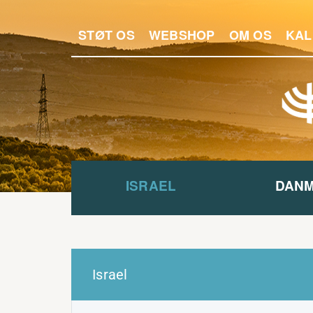
STØT OS
WEBSHOP
OM OS
KAL
ISRAEL
DAN
Israel