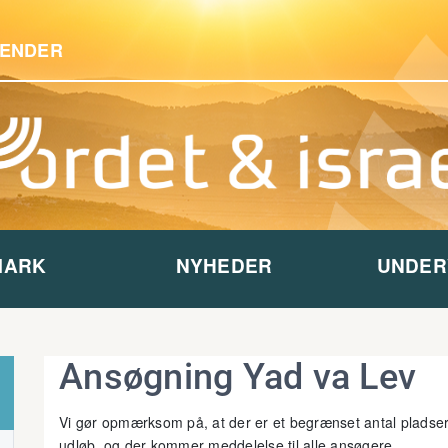
ENDER
MARK
NYHEDER
UNDER
Ansøgning Yad va Lev
Vi gør opmærksom på, at der er et begrænset antal pladser
udløb, og der kommer meddelelse til alle ansøgere.