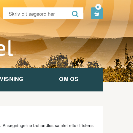
0


VISNING
OM OS
. Ansøgningerne behandles samlet efter fristens