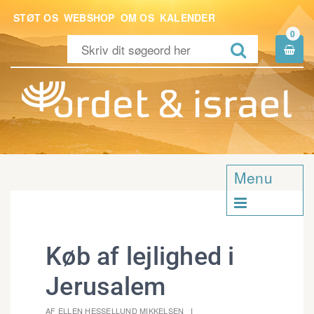
STØT OS
WEBSHOP
OM OS
KALENDER
0


Menu

Køb af lejlighed i
Jerusalem
AF ELLEN HESSELLUND MIKKELSEN