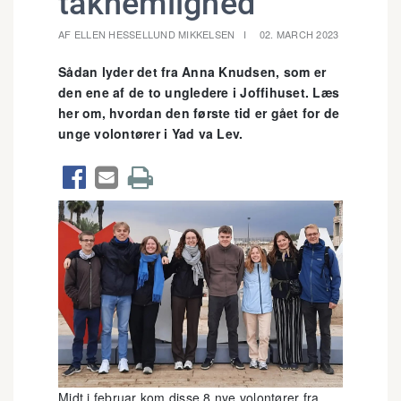
taknemlighed"
AF ELLEN HESSELLUND MIKKELSEN
02. MARCH 2023
Sådan lyder det fra Anna Knudsen, som er
den ene af de to ungledere i Joffihuset. Læs
her om, hvordan den første tid er gået for de
unge volontører i Yad va Lev.



Midt i februar kom disse 8 nye volontører fra