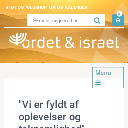
STØT OS
WEBSHOP
OM OS
KALENDER
0


Menu

"Vi er fyldt af
oplevelser og