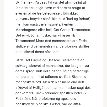
Skrifterne«. På Jesu tid var det almindeligt at
forkorte det lange navn ved bare at bruge to
eller én af de tre betegnelser. Udtrykket
»Loven« betyder altså ikke altid ’bud og forbud’,
men kan også være navnet på enten
Mosebøgerne eller hele Det Gamle Testamente.
Det er vigtigt at huske, når vi læser Ny
Testamente! Mere end menneskers ord Endnu
vigtige end benævnelsen af de bibelske skrifter
er imidlertid deres afsender.
Både Det Gamle og Det Nye Testamente er
selvsagt skrevet af mennesker, der brugte hver
deres sprog, kulturelle baggrund og personlige
temperament til at udforme skriftet. Bibelen er
menneskers ord. Men den er mere end det!
»Drevet af Helligånden har mennesker sagt det,
der kom fra Gud,« forklarer apostlen Peter (2
Pet 1,21). Når profeterne og apostlene
nedskrev de bibelske skrifter, var de altså