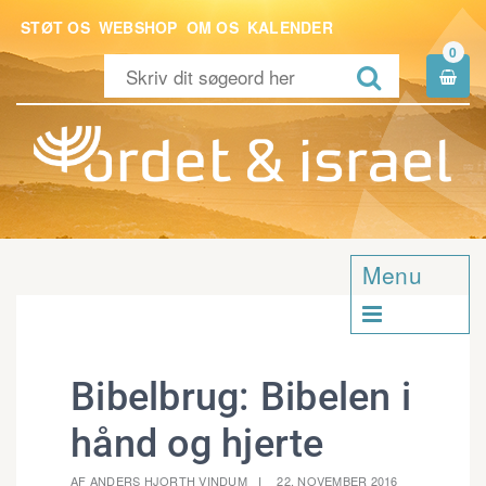
STØT OS
WEBSHOP
OM OS
KALENDER
0


Menu

Bibelbrug: Bibelen i
hånd og hjerte
AF ANDERS HJORTH VINDUM
22. NOVEMBER 2016