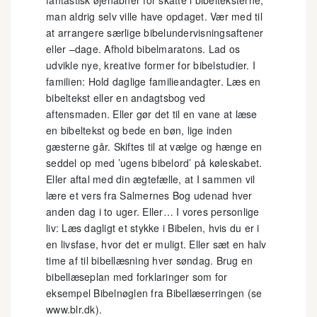
fantastisk øjenåbner for skatte i bibelteksterne,
man aldrig selv ville have opdaget. Vær med til
at arrangere særlige bibelundervisningsaftener
eller –dage. Afhold bibelmaratons. Lad os
udvikle nye, kreative former for bibelstudier. I
familien: Hold daglige familieandagter. Læs en
bibeltekst eller en andagtsbog ved
aftensmaden. Eller gør det til en vane at læse
en bibeltekst og bede en bøn, lige inden
gæsterne går. Skiftes til at vælge og hænge en
seddel op med ’ugens bibelord’ på køleskabet.
Eller aftal med din ægtefælle, at I sammen vil
lære et vers fra Salmernes Bog udenad hver
anden dag i to uger. Eller… I vores personlige
liv: Læs dagligt et stykke i Bibelen, hvis du er i
en livsfase, hvor det er muligt. Eller sæt en halv
time af til bibellæsning hver søndag. Brug en
bibellæseplan med forklaringer som for
eksempel Bibelnøglen fra Bibellæserringen (se
www.blr.dk).