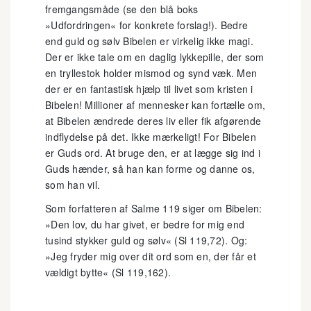
fremgangsmåde (se den blå boks
»Udfordringen« for konkrete forslag!). Bedre
end guld og sølv Bibelen er virkelig ikke magi.
Der er ikke tale om en daglig lykkepille, der som
en tryllestok holder mismod og synd væk. Men
der er en fantastisk hjælp til livet som kristen i
Bibelen! Millioner af mennesker kan fortælle om,
at Bibelen ændrede deres liv eller fik afgørende
indflydelse på det. Ikke mærkeligt! For Bibelen
er Guds ord. At bruge den, er at lægge sig ind i
Guds hænder, så han kan forme og danne os,
som han vil.
Som forfatteren af Salme 119 siger om Bibelen:
»Den lov, du har givet, er bedre for mig end
tusind stykker guld og sølv« (Sl 119,72). Og:
»Jeg fryder mig over dit ord som en, der får et
vældigt bytte« (Sl 119,162).