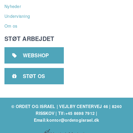
Nyheder
Undervisning
Om os
STØT ARBEJDET
WEBSHOP

STØT OS

© ORDET OG ISRAEL | VEJLBY CENTERVEJ 46 | 8240
RISSKOV
|
Tlf:+45 8698 7912
|
Email:kontor@ordetogisrael.dk