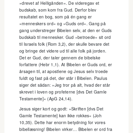
»drevet af Helligånden«. De videregav et
budskab, som kom fra Gud. Derfor blev
resultatet en bog, som på én gang er
»menneskers ord« og »Guds ord«. Gang på
gang understreger Bibelen selv, at den er Guds
budskab til mennesker. Gud »betroede« sit ord
til Israels folk (Rom 3,2), der skulle bevare det
og bringe det videre ud til alle folk på jorden.
Det er Gud, der taler gennem de bibelske
forfattere (Hebr 1,1). At Bibelen er Guds ord, er
årsagen til, at apostlene og Jesus selv troede
fuldt og fast på det, der står i Bibelen. Paulus
siger det sådan: »Jeg tror på alt, hvad der står
skrevet i loven og profeterne [dvs Det Gamle
Testamente]« (ApG 24,14).
Jesus siger kort og godt: »Skriften [dvs Det
Gamle Testamente] kan ikke rokkes« (Joh
10,35). Dette har enorm betydning for vores
bibellæsning! Bibelen virker… Bibelen er ord fra