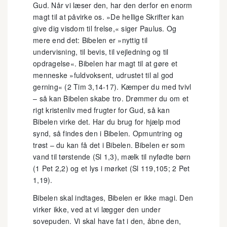
Gud. Når vi læser den, har den derfor en enorm
magt til at påvirke os. »De hellige Skrifter kan
give dig visdom til frelse,« siger Paulus. Og
mere end det: Bibelen er »nyttig til
undervisning, til bevis, til vejledning og til
opdragelse«. Bibelen har magt til at gøre et
menneske »fuldvoksent, udrustet til al god
gerning« (2 Tim 3,14-17). Kæmper du med tvivl
– så kan Bibelen skabe tro. Drømmer du om et
rigt kristenliv med frugter for Gud, så kan
Bibelen virke det. Har du brug for hjælp mod
synd, så findes den i Bibelen. Opmuntring og
trøst – du kan få det i Bibelen. Bibelen er som
vand til tørstende (Sl 1,3), mælk til nyfødte børn
(1 Pet 2,2) og et lys i mørket (Sl 119,105; 2 Pet
1,19).
Bibelen skal indtages, Bibelen er ikke magi. Den
virker ikke, ved at vi lægger den under
sovepuden. Vi skal have fat i den, åbne den,