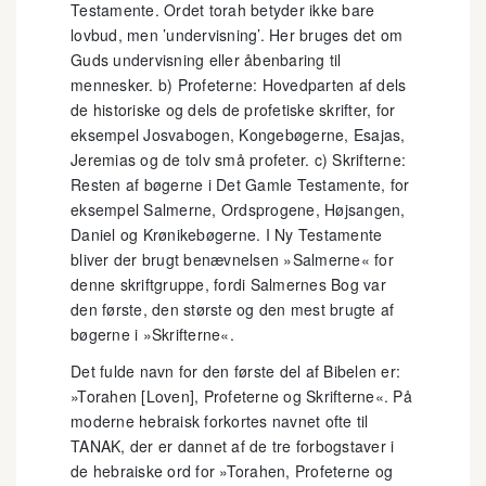
Testamente. Ordet torah betyder ikke bare
lovbud, men ’undervisning’. Her bruges det om
Guds undervisning eller åbenbaring til
mennesker. b) Profeterne: Hovedparten af dels
de historiske og dels de profetiske skrifter, for
eksempel Josvabogen, Kongebøgerne, Esajas,
Jeremias og de tolv små profeter. c) Skrifterne:
Resten af bøgerne i Det Gamle Testamente, for
eksempel Salmerne, Ordsprogene, Højsangen,
Daniel og Krønikebøgerne. I Ny Testamente
bliver der brugt benævnelsen »Salmerne« for
denne skriftgruppe, fordi Salmernes Bog var
den første, den største og den mest brugte af
bøgerne i »Skrifterne«.
Det fulde navn for den første del af Bibelen er:
»Torahen [Loven], Profeterne og Skrifterne«. På
moderne hebraisk forkortes navnet ofte til
TANAK, der er dannet af de tre forbogstaver i
de hebraiske ord for »Torahen, Profeterne og