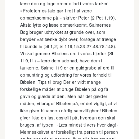
læse den og tage ordene ind i vores tanker.
»Profeternes tale gør I ret i at være
opmærksomme på,« skriver Peter (2 Pet 1,19).
Altså: lytte og læse opmærksomt. Salmernes
Bog bruger udtrykket at grunde over, som
betyder »at tænke dybt over, forsøge at trænge
til bunds i« (Sl 1,2; Sl 119,15.23.27.48.78.148).
Vi skal gemme Bibelens ord i vores hjerter (Sl
119,11) – lære dem udenad, have dem i
tankerne. Salme 119 er en guldgrube af ord til
opmuntring og udfordring for vores forhold til
Bibelen. Tips til brug Der er vildt mange
forskellige måder at bruge Bibelen på og få
gavn og glæde af den. Men når det gælder
måden, vi bruger Bibelen på, er det vigtigt, at vi
ikke giver hinanden dårlig samvittighed! Bibelen
giver ikke en fast opskrift på, hvordan den skal
bruges, af typen: »Læs mindst ti vers hver dag!«
Menneskelivet er forskelligt fra person til person
og fra periode til periode. Ikke alle har gaver til