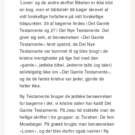
’Loven’ og de andre skrifter Bibelen er ikke blot
en bog, men et bibliotek! 66 bøger skrevet af
vidt forskellige forfattere på vidt forskellige
tidspunkter. 39 af bøgerne findes i Det Gamle
Testamente og 27 i Det Nye Testamente. Det
giver sig selv, at benævnelsen »Det Gamle
Testamente« først opstod, da Det Nye
Testamente var kommet til og blev brugt i de
kristne menigheder på lige fod med den
»gamle«, jødiske bibel. Jøderne talte (og taler)
selvfølgelig ikke om »Det Gamle Testamente«,
og da de første kristne var jøder, gjorde de
heller ikke.
Ny Testamente bruger de jødiske benævnelser
for bøgerne i det, vi kristne siden har kaldt Det
Gamle Testamente. På Jesu tid inddelte man de
hellige skrifter i tre grupper: a) Torahen: De fem
Mosebøger. På græsk brugte man benævnelsen
»Loven«, og det blev derfor også navnet i Ny