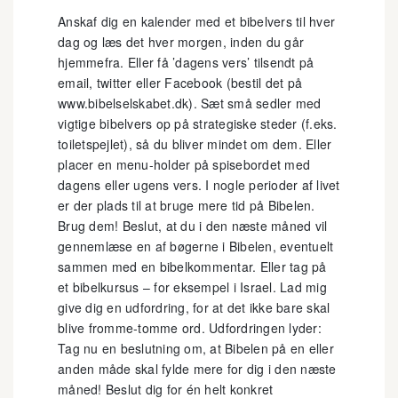
Anskaf dig en kalender med et bibelvers til hver
dag og læs det hver morgen, inden du går
hjemmefra. Eller få ’dagens vers’ tilsendt på
email, twitter eller Facebook (bestil det på
www.bibelselskabet.dk). Sæt små sedler med
vigtige bibelvers op på strategiske steder (f.eks.
toiletspejlet), så du bliver mindet om dem. Eller
placer en menu-holder på spisebordet med
dagens eller ugens vers. I nogle perioder af livet
er der plads til at bruge mere tid på Bibelen.
Brug dem! Beslut, at du i den næste måned vil
gennemlæse en af bøgerne i Bibelen, eventuelt
sammen med en bibelkommentar. Eller tag på
et bibelkursus – for eksempel i Israel. Lad mig
give dig en udfordring, for at det ikke bare skal
blive fromme-tomme ord. Udfordringen lyder:
Tag nu en beslutning om, at Bibelen på en eller
anden måde skal fylde mere for dig i den næste
måned! Beslut dig for én helt konkret