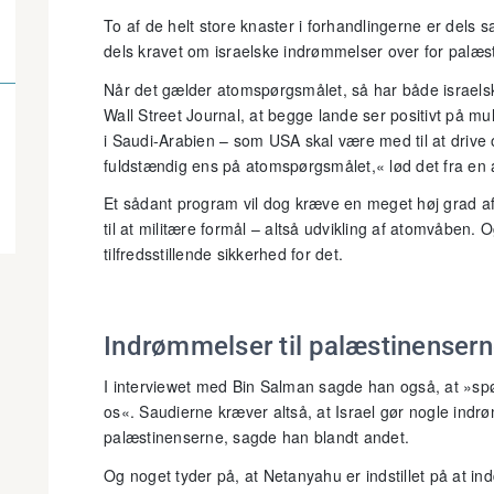
To af de helt store knaster i forhandlingerne er dels 
dels kravet om israelske indrømmelser over for palæs
Når det gælder atomspørgsmålet, så har både israelsk
Wall Street Journal, at begge lande ser positivt på mu
i Saudi-Arabien – som USA skal være med til at drive
fuldstændig ens på atomspørgsmålet,« lød det fra en 
Et sådant program vil dog kræve en meget høj grad af 
til at militære formål – altså udvikling af atomvåben. O
tilfredsstillende sikkerhed for det.
Indrømmelser til palæstinenser
I interviewet med Bin Salman sagde han også, at »spø
os«. Saudierne kræver altså, at Israel gør nogle indrøm
palæstinenserne, sagde han blandt andet.
Og noget tyder på, at Netanyahu er indstillet på at ind