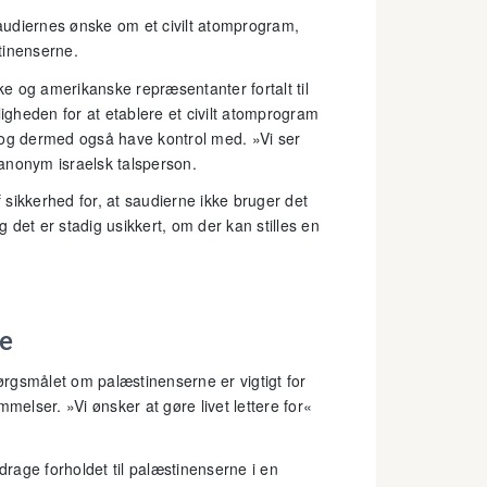
saudiernes ønske om et civilt atomprogram,
tinenserne.
e og amerikanske repræsentanter fortalt til
ligheden for at etablere et civilt atomprogram
 og dermed også have kontrol med. »Vi ser
anonym israelsk talsperson.
sikkerhed for, at saudierne ikke bruger det
g det er stadig usikkert, om der kan stilles en
ne
rgsmålet om palæstinenserne er vigtigt for
melser. »Vi ønsker at gøre livet lettere for«
drage forholdet til palæstinenserne i en