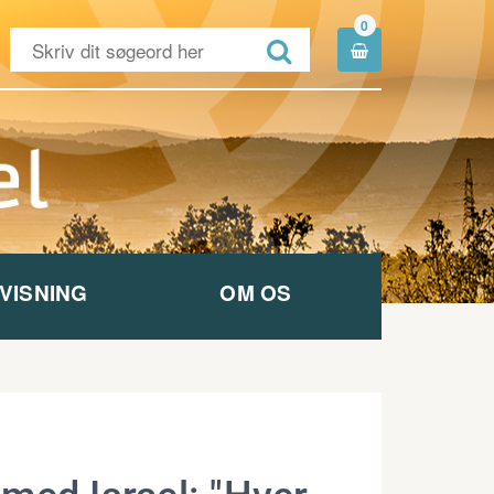
0


VISNING
OM OS