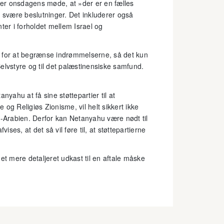
fter onsdagens møde, at »der er en fælles
r svære beslutninger. Det inkluderer også
ter i forholdet mellem Israel og
jde for at begrænse indrømmelserne, så det kun
elvstyre og til det palæstinensiske samfund.
nyahu at få sine støttepartier til at
e og Religiøs Zionisme, vil helt sikkert ikke
i-Arabien. Derfor kan Netanyahu være nødt til
fvises, at det så vil føre til, at støttepartierne
et mere detaljeret udkast til en aftale måske