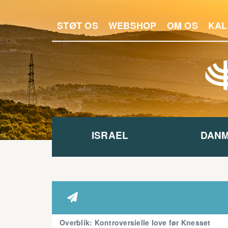
STØT OS
WEBSHOP
OM OS
KAL
ISRAEL
DAN

Overblik: Kontroversielle love før Knesset