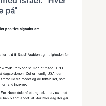
med Israel: "Hver
e på"
der positive signaler om
s forhold til Saudi-Arabien og muligheden for
w York i forbindelse med et møde i FN’s
på dagsordenen. Det er nemlig USA, der
edømme ud fra mødet og de udtalelser, som
i forhandlingerne.
 Fox News dele af et engelsk interview med
han blandt andet, at »for hver dag der går,