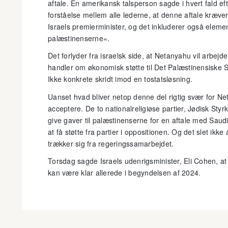
aftale. En amerikansk talsperson sagde i hvert fald e
forståelse mellem alle lederne, at denne aftale kræve
Israels premierminister, og det inkluderer også elemen
palæstinenserne«.
Det forlyder fra israelsk side, at Netanyahu vil arbe
handler om økonomisk støtte til Det Palæstinensiske S
Ikke konkrete skridt imod en tostatsløsning.
Uanset hvad bliver netop denne del rigtig svær for Neta
acceptere. De to nationalreligiøse partier, Jødisk Styrk
give gaver til palæstinenserne for en aftale med Saud
at få støtte fra partier i oppositionen. Og det slet ikke a
trækker sig fra regeringssamarbejdet.
Torsdag sagde Israels udenrigsminister, Eli Cohen, at 
kan være klar allerede i begyndelsen af 2024.