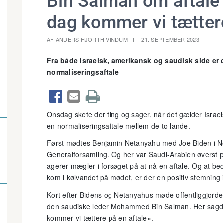
Bin Salman om aftale 
dag kommer vi tætter
AF ANDERS HJORTH VINDUM
21. SEPTEMBER 2023
Fra både israelsk, amerikansk og saudisk side er 
normaliseringsaftale



Onsdag skete der ting og sager, når det gælder Israel
en normaliseringsaftale mellem de to lande.
Først mødtes Benjamin Netanyahu med Joe Biden i Ne
Generalforsamling. Og her var Saudi-Arabien øverst 
agerer mægler i forsøget på at nå en aftale. Og at b
kom i kølvandet på mødet, er der en positiv stemning 
Kort efter Bidens og Netanyahus møde offentliggjorde
den saudiske leder Mohammed Bin Salman. Her sagde 
kommer vi tættere på en aftale«.