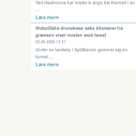
Yad Hashmona har mistet 8-årige Itai Karmeli i en
...
Læs mere
Hizbolllahs dronebase seks kilometer fra
grænsen viser truslen mod Israel
22.06.2026 12.51
Under en landsby i Sydlibanon gemmer sig en
tunnel ...
Læs mere