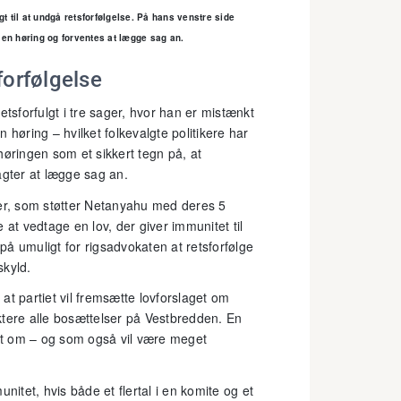
t til at undgå retsforfølgelse. På hans venstre side
l en høring og forventes at lægge sag an.
forfølgelse
etsforfulgt i tre sager, hvor han er mistænkt
n høring – hvilket folkevalgte politikere har
høringen som et sikkert tegn på, at
agter at lægge sag an.
r, som støtter Netanyahu med deres 5
 at vedtage en lov, der giver immunitet til
å umuligt for rigsadvokaten at retsforfølge
kyld.
at partiet vil fremsætte lovforslaget om
ktere alle bosættelser på Vestbredden. En
ivt om – og som også vil være meget
tet, hvis både et flertal i en komite og et