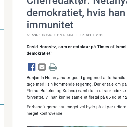
Chefredaktør: Netan
demokratiet, hvis han t
immunitet
AF ANDERS HJORTH VINDUM
25. APRIL 2019
David Horovitz, som er redaktør på Times of Israe
demokratiet"



Benjamin Netanyahu er godt i gang med at forhandle 
tage med i sin kommende regering. Der er tale om par
Yisrael Beiteinu og Kulanu) samt de to ultraortodokse
forventet, vil han kunne samle et flertal på 65 ud af 
Forhandlingerne kan meget vel byde på et par udford
meget kontroversiel.