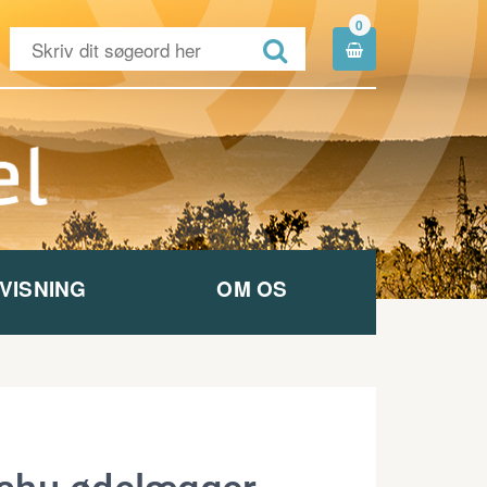
0


VISNING
OM OS