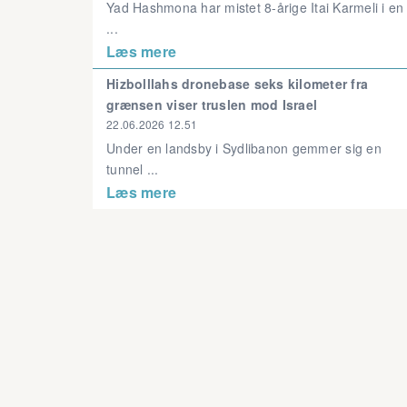
Yad Hashmona har mistet 8-årige Itai Karmeli i en
...
Læs mere
Hizbolllahs dronebase seks kilometer fra
grænsen viser truslen mod Israel
22.06.2026 12.51
Under en landsby i Sydlibanon gemmer sig en
tunnel ...
Læs mere