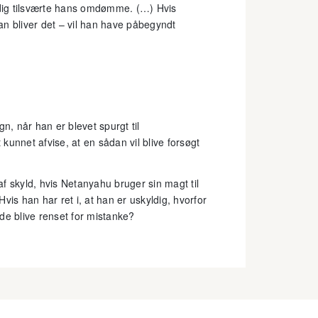
tændig tilsværte hans omdømme. (…) Hvis
han bliver det – vil han have påbegyndt
, når han er blevet spurgt til
unnet afvise, at en sådan vil blive forsøgt
f skyld, hvis Netanyahu bruger sin magt til
Hvis han har ret i, at han er uskyldig, hvorfor
de blive renset for mistanke?