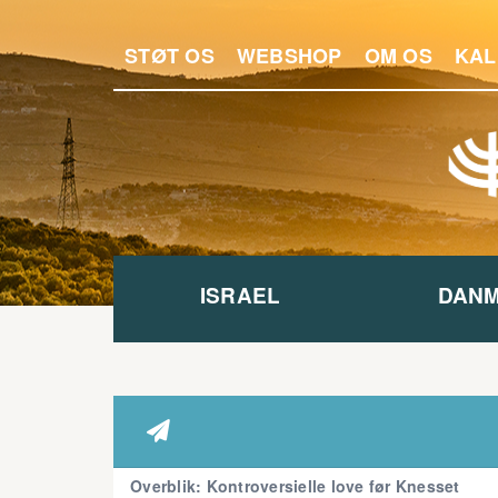
STØT OS
WEBSHOP
OM OS
KAL
ISRAEL
DAN

Overblik: Kontroversielle love før Knesset