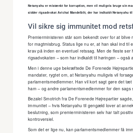
Netanyahu er mistænkt for korruption, men vil muligvis bruge sin mag
sidder rigsadvokat Avichai Mandelblit, der har indkaldt Netanyahu ti
Vil sikre sig immunitet mod rets
Premierministeren står som bekendt over for at blive r
for magtmisbrug. Status lige nu er, at han skal ind til e
krav på inden en eventuel retssag. Men de fleste ser 
rigsadvokaten – som har indkaldt til høringen – også 
Men i denne uge bekræftede De Forenede Højrepartie
mandater, rygtet om, at Netanyahu muligvis vil forsøge
parlamentsmedlemmer. Han vil kort sagt gøre det tæt p
ham – og andre parlamentsmedlemmer for den sags s
Bezalel Smotrich fra De Forenede Højrepartier sagde, 
immunitet – hvis Netanyahu til gengæld lover at anne
beslutning, som premierministeren selv har talt posit
kontroversiel.
Som det er lige nu, kan parlamentsmedlemmer få immuni