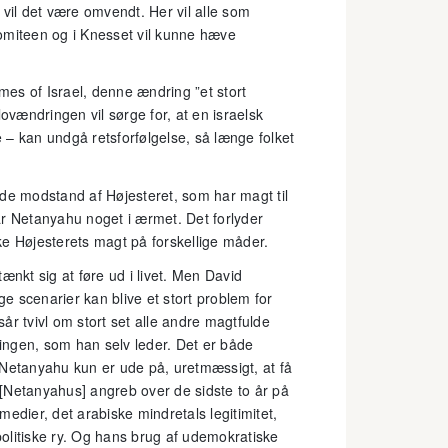
 vil det være omvendt. Her vil alle som
omiteen og i Knesset vil kunne hæve
mes of Israel, denne ændring ”et stort
ovændringen vil sørge for, at en israelsk
 – kan undgå retsforfølgelse, så længe folket
øde modstand af Højesteret, som har magt til
ar Netanyahu noget i ærmet. Det forlyder
ke Højesterets magt på forskellige måder.
ænkt sig at føre ud i livet. Men David
ge scenarier kan blive et stort problem for
år tvivl om stort set alle andre magtfulde
geringen, som han selv leder. Det er både
 Netanyahu kun er ude på, uretmæssigt, at få
[Netanyahus] angreb over de sidste to år på
edier, det arabiske mindretals legitimitet,
 politiske ry. Og hans brug af udemokratiske