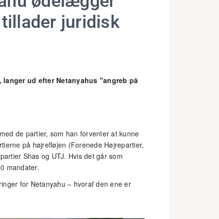
yahu ødelægger
illader juridisk
l, langer ud efter Netanyahus "angreb på
med de partier, som han forventer at kunne
tierne på højrefløjen (Forenede Højrepartier,
 partier Shas og UTJ. Hvis det går som
120 mandater.
ringer for Netanyahu – hvoraf den ene er