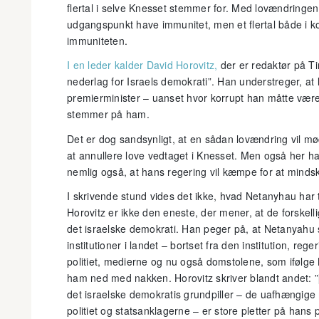
flertal i selve Knesset stemmer for. Med lovændringen
udgangspunkt have immunitet, men et flertal både i k
immuniteten.
I en leder kalder David Horovitz,
der er redaktør på Ti
nederlag for Israels demokrati”. Han understreger, at l
premierminister – uanset hvor korrupt han måtte være
stemmer på ham.
Det er dog sandsynligt, at en sådan lovændring vil m
at annullere love vedtaget i Knesset. Men også her h
nemlig også, at hans regering vil kæmpe for at minds
I skrivende stund vides det ikke, hvad Netanyhau har t
Horovitz er ikke den eneste, der mener, at de forskelli
det israelske demokrati. Han peger på, at Netanyahu s
institutioner i landet – bortset fra den institution, re
politiet, medierne og nu også domstolene, som ifølge
ham ned med nakken. Horovitz skriver blandt andet: ”
det israelske demokratis grundpiller – de uafhængige m
politiet og statsanklagerne – er store pletter på hans