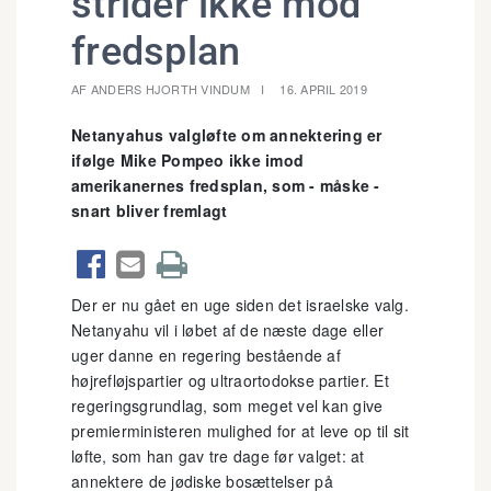
strider ikke mod
fredsplan
AF ANDERS HJORTH VINDUM
16. APRIL 2019
Netanyahus valgløfte om annektering er
ifølge Mike Pompeo ikke imod
amerikanernes fredsplan, som - måske -
snart bliver fremlagt



Der er nu gået en uge siden det israelske valg.
Netanyahu vil i løbet af de næste dage eller
uger danne en regering bestående af
højrefløjspartier og ultraortodokse partier. Et
regeringsgrundlag, som meget vel kan give
premierministeren mulighed for at leve op til sit
løfte, som han gav tre dage før valget: at
annektere de jødiske bosættelser på