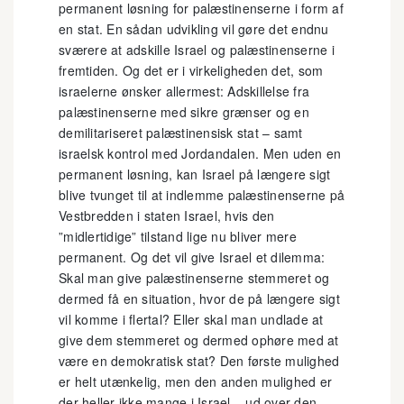
permanent løsning for palæstinenserne i form af
en stat. En sådan udvikling vil gøre det endnu
sværere at adskille Israel og palæstinenserne i
fremtiden. Og det er i virkeligheden det, som
israelerne ønsker allermest: Adskillelse fra
palæstinenserne med sikre grænser og en
demilitariseret palæstinensisk stat – samt
israelsk kontrol med Jordandalen. Men uden en
permanent løsning, kan Israel på længere sigt
blive tvunget til at indlemme palæstinenserne på
Vestbredden i staten Israel, hvis den
”midlertidige” tilstand lige nu bliver mere
permanent. Og det vil give Israel et dilemma:
Skal man give palæstinenserne stemmeret og
dermed få en situation, hvor de på længere sigt
vil komme i flertal? Eller skal man undlade at
give dem stemmeret og dermed ophøre med at
være en demokratisk stat? Den første mulighed
er helt utænkelig, men den anden mulighed er
der heller ikke mange i Israel – ud over den