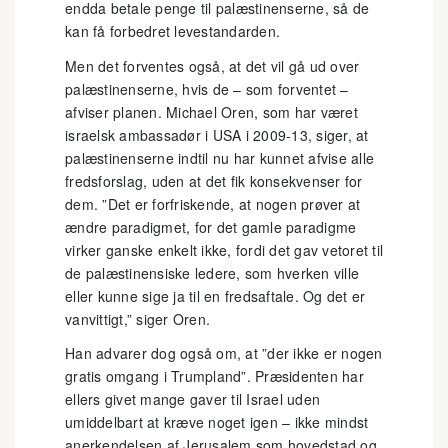
endda betale penge til palæstinenserne, så de
kan få forbedret levestandarden.
Men det forventes også, at det vil gå ud over
palæstinenserne, hvis de – som forventet –
afviser planen. Michael Oren, som har været
israelsk ambassadør i USA i 2009-13, siger, at
palæstinenserne indtil nu har kunnet afvise alle
fredsforslag, uden at det fik konsekvenser for
dem. ”Det er forfriskende, at nogen prøver at
ændre paradigmet, for det gamle paradigme
virker ganske enkelt ikke, fordi det gav vetoret til
de palæstinensiske ledere, som hverken ville
eller kunne sige ja til en fredsaftale. Og det er
vanvittigt,” siger Oren.
Han advarer dog også om, at ”der ikke er nogen
gratis omgang i Trumpland”. Præsidenten har
ellers givet mange gaver til Israel uden
umiddelbart at kræve noget igen – ikke mindst
anerkendelsen af Jerusalem som hovedstad og