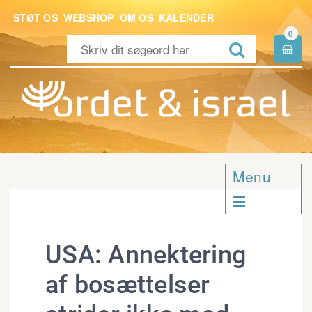
STØT OS
WEBSHOP
OM OS
KALENDER
0


Menu

USA: Annektering
af bosættelser