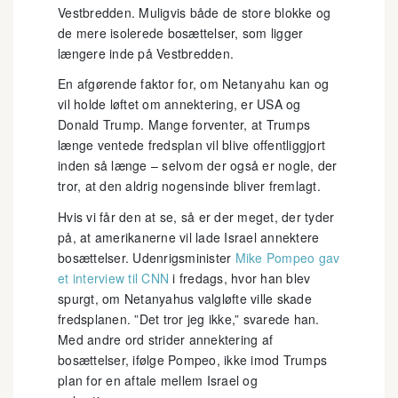
Vestbredden. Muligvis både de store blokke og
de mere isolerede bosættelser, som ligger
længere inde på Vestbredden.
En afgørende faktor for, om Netanyahu kan og
vil holde løftet om annektering, er USA og
Donald Trump. Mange forventer, at Trumps
længe ventede fredsplan vil blive offentliggjort
inden så længe – selvom der også er nogle, der
tror, at den aldrig nogensinde bliver fremlagt.
Hvis vi får den at se, så er der meget, der tyder
på, at amerikanerne vil lade Israel annektere
bosættelser. Udenrigsminister
Mike Pompeo gav
et interview til CNN
i fredags, hvor han blev
spurgt, om Netanyahus valgløfte ville skade
fredsplanen. ”Det tror jeg ikke,” svarede han.
Med andre ord strider annektering af
bosættelser, ifølge Pompeo, ikke imod Trumps
plan for en aftale mellem Israel og