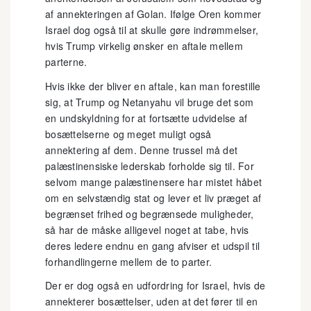
af annekteringen af Golan. Ifølge Oren kommer
Israel dog også til at skulle gøre indrømmelser,
hvis Trump virkelig ønsker en aftale mellem
parterne.
Hvis ikke der bliver en aftale, kan man forestille
sig, at Trump og Netanyahu vil bruge det som
en undskyldning for at fortsætte udvidelse af
bosættelserne og meget muligt også
annektering af dem. Denne trussel må det
palæstinensiske lederskab forholde sig til. For
selvom mange palæstinensere har mistet håbet
om en selvstændig stat og lever et liv præget af
begrænset frihed og begrænsede muligheder,
så har de måske alligevel noget at tabe, hvis
deres ledere endnu en gang afviser et udspil til
forhandlingerne mellem de to parter.
Der er dog også en udfordring for Israel, hvis de
annekterer bosættelser, uden at det fører til en