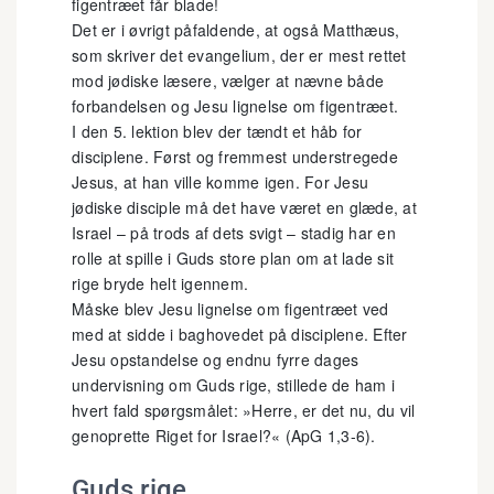
figentræet får blade!
Det er i øvrigt påfaldende, at også Matthæus,
som skriver det evangelium, der er mest rettet
mod jødiske læsere, vælger at nævne både
forbandelsen og Jesu lignelse om figentræet.
I den 5. lektion blev der tændt et håb for
disciplene. Først og fremmest understregede
Jesus, at han ville komme igen. For Jesu
jødiske disciple må det have været en glæde, at
Israel – på trods af dets svigt – stadig har en
rolle at spille i Guds store plan om at lade sit
rige bryde helt igennem.
Måske blev Jesu lignelse om figentræet ved
med at sidde i baghovedet på disciplene. Efter
Jesu opstandelse og endnu fyrre dages
undervisning om Guds rige, stillede de ham i
hvert fald spørgsmålet: »Herre, er det nu, du vil
genoprette Riget for Israel?« (ApG 1,3-6).
Guds rige