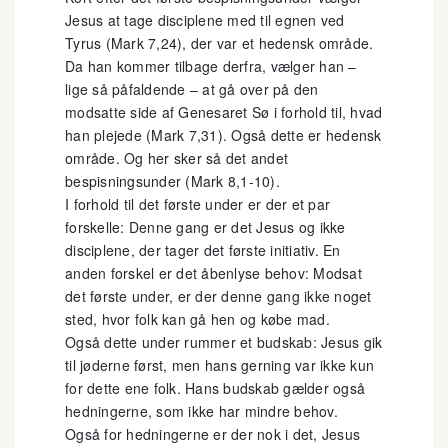
Jesus at tage disciplene med til egnen ved
Tyrus (Mark 7,24), der var et hedensk område.
Da han kommer tilbage derfra, vælger han –
lige så påfaldende – at gå over på den
modsatte side af Genesaret Sø i forhold til, hvad
han plejede (Mark 7,31). Også dette er hedensk
område. Og her sker så det andet
bespisningsunder (Mark 8,1-10).
I forhold til det første under er der et par
forskelle: Denne gang er det Jesus og ikke
disciplene, der tager det første initiativ. En
anden forskel er det åbenlyse behov: Modsat
det første under, er der denne gang ikke noget
sted, hvor folk kan gå hen og købe mad.
Også dette under rummer et budskab: Jesus gik
til jøderne først, men hans gerning var ikke kun
for dette ene folk. Hans budskab gælder også
hedningerne, som ikke har mindre behov.
Også for hedningerne er der nok i det, Jesus