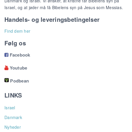
Danmark og Israel. Vi ønsker, at kristne får Bibelens syn på
Israel, og at jøder må få Bibelens syn på Jesus som Messias.
Handels- og leveringsbetingelser
Find dem her
Følg os
Facebook

Youtube

Podbean
LINKS
Israel
Danmark
Nyheder