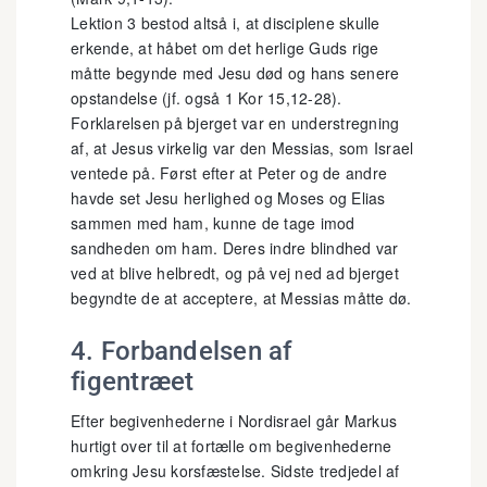
Lektion 3 bestod altså i, at disciplene skulle
erkende, at håbet om det herlige Guds rige
måtte begynde med Jesu død og hans senere
opstandelse (jf. også 1 Kor 15,12-28).
Forklarelsen på bjerget var en understregning
af, at Jesus virkelig var den Messias, som Israel
ventede på. Først efter at Peter og de andre
havde set Jesu herlighed og Moses og Elias
sammen med ham, kunne de tage imod
sandheden om ham. Deres indre blindhed var
ved at blive helbredt, og på vej ned ad bjerget
begyndte de at acceptere, at Messias måtte dø.
4. Forbandelsen af
figentræet
Efter begivenhederne i Nordisrael går Markus
hurtigt over til at fortælle om begivenhederne
omkring Jesu korsfæstelse. Sidste tredjedel af