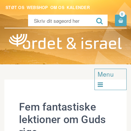
STØT OS
WEBSHOP
OM OS
KALENDER
0


Menu

Fem fantastiske
lektioner om Guds