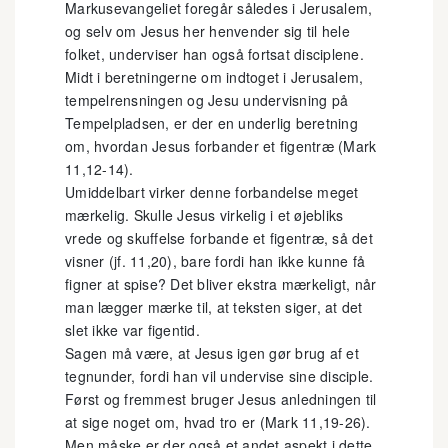
Markusevangeliet foregår således i Jerusalem,
og selv om Jesus her henvender sig til hele
folket, underviser han også fortsat disciplene.
Midt i beretningerne om indtoget i Jerusalem,
tempelrensningen og Jesu undervisning på
Tempelpladsen, er der en underlig beretning
om, hvordan Jesus forbander et figentræ (Mark
11,12-14).
Umiddelbart virker denne forbandelse meget
mærkelig. Skulle Jesus virkelig i et øjebliks
vrede og skuffelse forbande et figentræ, så det
visner (jf. 11,20), bare fordi han ikke kunne få
figner at spise? Det bliver ekstra mærkeligt, når
man lægger mærke til, at teksten siger, at det
slet ikke var figentid.
Sagen må være, at Jesus igen gør brug af et
tegnunder, fordi han vil undervise sine disciple.
Først og fremmest bruger Jesus anledningen til
at sige noget om, hvad tro er (Mark 11,19-26).
Men måske er der også et andet aspekt i dette