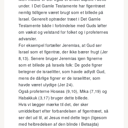
under. I Det Gamle Testamente har figentræet
nemlig tidligere været brugt som et billede på
Israel. Generelt optræder træet i Det Gamle
Testamente både i forbindelse med Guds løfter
om vækst og velstand for folket og i profeternes
advarsler.
For eksempel fortæller Jeremias, at Gud ser
Israel som et figentræ, der ikke bærer frugt (Jer
8,13). Senere bruger Jeremias igen fignerne
som et billede på Israels folk: De gode figner
betegner de israelitter, som havde adlydt Gud,
mens de dårlige figner er de israelitter, som
havde været ulydige (Jer 24).
Også profeterne Hoseas (9,10), Mika (7,19) og
Habakkuk (3,17) bruger dette billede.
Hvis vi lægger mærke til det, der sker
umiddelbart efter forbandelsen af figentræet, så
ser det ud til, at Jesus med dette tegn (ligesom
med helbredelsen af den blinde i Betsajda)