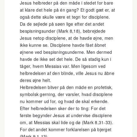
Jesus helbreder på den måde i stedet for bare
at klare det hele på én gang? Et godt gæt er, at
også dette skulle være et tegn for disciplene.
Da de sejlede på søen lige efter det andet
bespisningsunder (Mark 8,18), bebrejdede
Jesus netop disciplene, at de havde øjne, men
ikke kunne se. Disciplene havde fået åbnet
øjnene ved bespisningsunderne. Men dermed
havde de ikke set det hele. De så stadig kun i
tåger, hvem Messias var. Men ligesom ved
helbredelsen af den blinde, ville Jesus nu åbne
deres øjne helt.
Helbredelsen bliver på den måde en profetisk,
symbolsk gerning, der varsler, hvad disciplene
nu kommer ud for, og hvad de skal erkende.
Efter helbredelsen sker der to ting: For det
første begynder Jesus at undervise disciplene
om, at Messias skal lide og dø (Mark 8,31-33).
For det andet kommer forklarelsen på bjerget
(Mark 9,1-13).