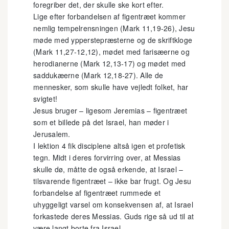
foregriber det, der skulle ske kort efter.
Lige efter forbandelsen af figentræet kommer
nemlig tempelrensningen (Mark 11,19-26), Jesu
møde med ypperstepræsterne og de skriftkloge
(Mark 11,27-12,12), mødet med farisæerne og
herodianerne (Mark 12,13-17) og mødet med
saddukæerne (Mark 12,18-27). Alle de
mennesker, som skulle have vejledt folket, har
svigtet!
Jesus bruger – ligesom Jeremias – figentræet
som et billede på det Israel, han møder i
Jerusalem.
I lektion 4 fik disciplene altså igen et profetisk
tegn. Midt i deres forvirring over, at Messias
skulle dø, måtte de også erkende, at Israel –
tilsvarende figentræet – ikke bar frugt. Og Jesu
forbandelse af figentræet rummede et
uhyggeligt varsel om konsekvensen af, at Israel
forkastede deres Messias. Guds rige så ud til at
være langt borte fra Israel.