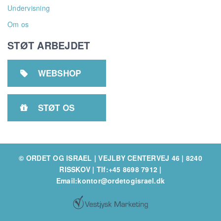
Undervisning
Om os
STØT ARBEJDET
WEBSHOP

STØT OS

© ORDET OG ISRAEL | VEJLBY CENTERVEJ 46 | 8240
RISSKOV
|
Tlf:+45 8698 7912
|
Email:kontor@ordetogisrael.dk