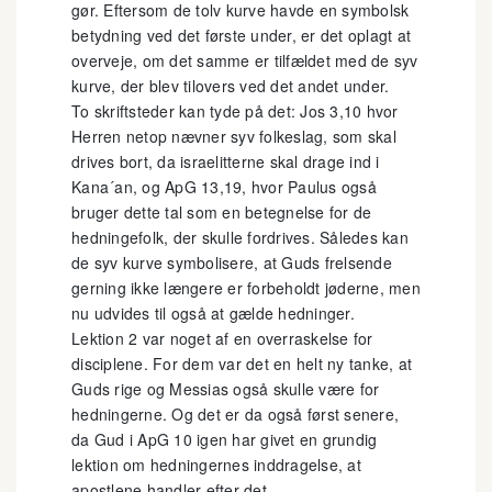
gør. Eftersom de tolv kurve havde en symbolsk
betydning ved det første under, er det oplagt at
overveje, om det samme er tilfældet med de syv
kurve, der blev tilovers ved det andet under.
To skriftsteder kan tyde på det: Jos 3,10 hvor
Herren netop nævner syv folkeslag, som skal
drives bort, da israelitterne skal drage ind i
Kana´an, og ApG 13,19, hvor Paulus også
bruger dette tal som en betegnelse for de
hedningefolk, der skulle fordrives. Således kan
de syv kurve symbolisere, at Guds frelsende
gerning ikke længere er forbeholdt jøderne, men
nu udvides til også at gælde hedninger.
Lektion 2 var noget af en overraskelse for
disciplene. For dem var det en helt ny tanke, at
Guds rige og Messias også skulle være for
hedningerne. Og det er da også først senere,
da Gud i ApG 10 igen har givet en grundig
lektion om hedningernes inddragelse, at
apostlene handler efter det.