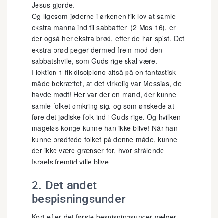
Jesus gjorde.
Og ligesom jøderne i ørkenen fik lov at samle
ekstra manna ind til sabbatten (2 Mos 16), er
der også her ekstra brød, efter de har spist. Det
ekstra brød peger dermed frem mod den
sabbatshvile, som Guds rige skal være.
I lektion 1 fik disciplene altså på en fantastisk
måde bekræftet, at det virkelig var Messias, de
havde mødt! Her var der en mand, der kunne
samle folket omkring sig, og som ønskede at
føre det jødiske folk ind i Guds rige. Og hvilken
mageløs konge kunne han ikke blive! Når han
kunne brødføde folket på denne måde, kunne
der ikke være grænser for, hvor strålende
Israels fremtid ville blive.
2. Det andet
bespisningsunder
Kort efter det første bespisningsunder vælger