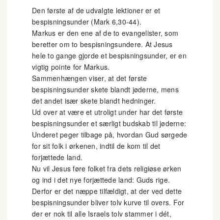
Den første af de udvalgte lektioner er et
bespisningsunder (Mark 6,30-44).
Markus er den ene af de to evangelister, som
beretter om to bespisningsundere. At Jesus
hele to gange gjorde et bespisningsunder, er en
vigtig pointe for Markus.
Sammenhængen viser, at det første
bespisningsunder skete blandt jøderne, mens
det andet især skete blandt hedninger.
Ud over at være et utroligt under har det første
bespisningsunder et særligt budskab til jøderne:
Underet peger tilbage på, hvordan Gud sørgede
for sit folk i ørkenen, indtil de kom til det
forjættede land.
Nu vil Jesus føre folket fra dets religiøse ørken
og ind i det nye forjættede land: Guds rige.
Derfor er det næppe tilfældigt, at der ved dette
bespisningsunder bliver tolv kurve til overs. For
der er nok til alle Israels tolv stammer i dét,