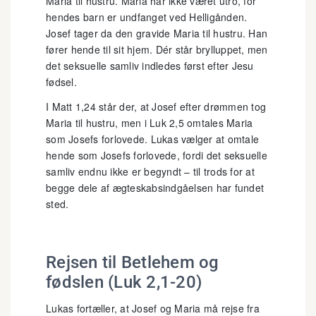
Maria til hustru. Maria har ikke været utro, for
hendes barn er undfanget ved Helligånden.
Josef tager da den gravide Maria til hustru. Han
fører hende til sit hjem. Dér står brylluppet, men
det seksuelle samliv indledes først efter Jesu
fødsel.
I Matt 1,24 står der, at Josef efter drømmen tog
Maria til hustru, men i Luk 2,5 omtales Maria
som Josefs forlovede. Lukas vælger at omtale
hende som Josefs forlovede, fordi det seksuelle
samliv endnu ikke er begyndt – til trods for at
begge dele af ægteskabsindgåelsen har fundet
sted.
Rejsen til Betlehem og
fødslen (Luk 2,1-20)
Lukas fortæller, at Josef og Maria må rejse fra