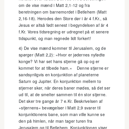
om de vise mænd i Matt 2,1-12 og fra
beretningen om barnemordet i Betlehem (Matt
2,16-18). Herodes den Store dør i år 4 f.Kr., så
Jesus er altså født senest i begyndelsen af år 4
f.Kr. Vores tidsregning er udregnet på et senere
tidspunkt, og man regnede lidt forkert!
4) De vise mænd kommer til Jerusalem, og de
spørger (Matt 2,2): »Hvor er jødernes nyfødte
konge? Vi har set hans stjerne gå op og er
kommet for at tilbede ham.« Denne stjerne er
sandsynligvis en konjunktion af planeterne
Saturn og Jupiter. En konjunktion mellem to
stjerner sker, når deres baner mødes, så det ser
ud til, at de smelter sammen til én stor stjerne.
Det sker tre gange år 7 e.Kr. Beskrivelsen af
»stjernens« bevægelser i Matt 2,9 svarer til
konjunktionens bane, som man ville kunne se
den på himlen, når man tager turen fra
Jerusalem og til Betlehem. Konjunktionen viser