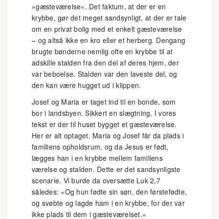
»gæsteværelse«. Det faktum, at der er en
krybbe, gør det meget sandsynligt, at der er tale
om en privat bolig med et enkelt gæsteværelse
– og altså ikke en kro eller et herberg. Dengang
brugte bønderne nemlig ofte en krybbe til at
adskille stalden fra den del af deres hjem, der
var beboelse. Stalden var den laveste del, og
den kan være hugget ud i klippen.
Josef og Maria er taget ind til en bonde, som
bor i landsbyen. Sikkert en slægtning. I vores
tekst er der til huset bygget et gæsteværelse.
Her er alt optaget. Maria og Josef får da plads i
familiens opholdsrum, og da Jesus er født,
lægges han i en krybbe mellem familiens
værelse og stalden. Dette er det sandsynligste
scenarie. Vi burde da oversætte Luk 2,7
således: »Og hun fødte sin søn, den førstefødte,
og svøbte og lagde ham i en krybbe, for der var
ikke plads til dem i gæsteværelset.«