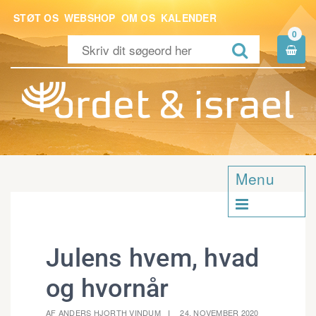
STØT OS
WEBSHOP
OM OS
KALENDER
0


Menu

Julens hvem, hvad
og hvornår
AF ANDERS HJORTH VINDUM
24. NOVEMBER 2020