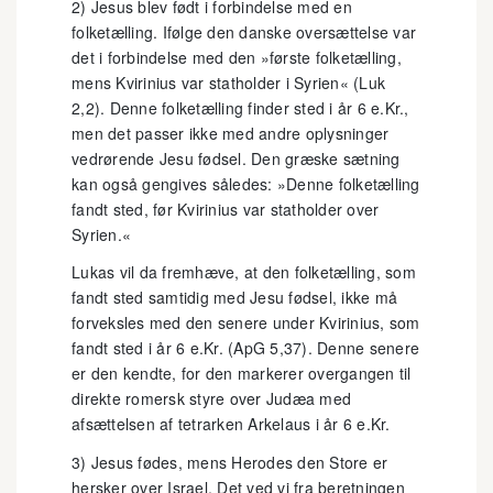
2) Jesus blev født i forbindelse med en
folketælling. Ifølge den danske oversættelse var
det i forbindelse med den »første folketælling,
mens Kvirinius var statholder i Syrien« (Luk
2,2). Denne folketælling finder sted i år 6 e.Kr.,
men det passer ikke med andre oplysninger
vedrørende Jesu fødsel. Den græske sætning
kan også gengives således: »Denne folketælling
fandt sted, før Kvirinius var statholder over
Syrien.«
Lukas vil da fremhæve, at den folketælling, som
fandt sted samtidig med Jesu fødsel, ikke må
forveksles med den senere under Kvirinius, som
fandt sted i år 6 e.Kr. (ApG 5,37). Denne senere
er den kendte, for den markerer overgangen til
direkte romersk styre over Judæa med
afsættelsen af tetrarken Arkelaus i år 6 e.Kr.
3) Jesus fødes, mens Herodes den Store er
hersker over Israel. Det ved vi fra beretningen