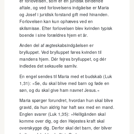
er forlovelsen, som er en juridisk bindende
aftale, og ved forlovelsens indgåelse er Maria
og Josef i juridisk forstand gift med hinanden.
Forlovelsen kan kun ophæves ved en
skilsmisse. Efter forlovelsen blev kvinden typisk
boende i sine forældres hjem et år.
Anden del af ægteskabsindgåelsen er
brylluppet. Ved brylluppet føres kvinden til
mandens hjem. Dér fejres brylluppet, og dér
indledes det seksuelle samliv.
En engel sendes til Maria med et budskab (Luk
1,31): »Se, du skal blive med barn og føde en
søn, og du skal give ham navnet Jesus.«
Maria spørger forundret, hvordan hun skal blive
gravid, da hun aldrig har haft sex med en mand.
Englen svarer (Luk 1,35): »Helligånden skal
komme over dig, og den Højestes kraft skal
overskygge dig. Derfor skal det barn, der bliver