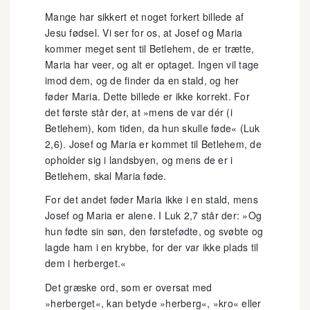
Mange har sikkert et noget forkert billede af
Jesu fødsel. Vi ser for os, at Josef og Maria
kommer meget sent til Betlehem, de er trætte,
Maria har veer, og alt er optaget. Ingen vil tage
imod dem, og de finder da en stald, og her
føder Maria. Dette billede er ikke korrekt. For
det første står der, at »mens de var dér (i
Betlehem), kom tiden, da hun skulle føde« (Luk
2,6). Josef og Maria er kommet til Betlehem, de
opholder sig i landsbyen, og mens de er i
Betlehem, skal Maria føde.
For det andet føder Maria ikke i en stald, mens
Josef og Maria er alene. I Luk 2,7 står der: »Og
hun fødte sin søn, den førstefødte, og svøbte og
lagde ham i en krybbe, for der var ikke plads til
dem i herberget.«
Det græske ord, som er oversat med
»herberget«, kan betyde »herberg«, »kro« eller