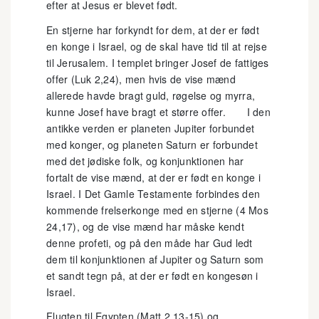
efter at Jesus er blevet født.
En stjerne har forkyndt for dem, at der er født
en konge i Israel, og de skal have tid til at rejse
til Jerusalem. I templet bringer Josef de fattiges
offer (Luk 2,24), men hvis de vise mænd
allerede havde bragt guld, røgelse og myrra,
kunne Josef have bragt et større offer. I den
antikke verden er planeten Jupiter forbundet
med konger, og planeten Saturn er forbundet
med det jødiske folk, og konjunktionen har
fortalt de vise mænd, at der er født en konge i
Israel. I Det Gamle Testamente forbindes den
kommende frelserkonge med en stjerne (4 Mos
24,17), og de vise mænd har måske kendt
denne profeti, og på den måde har Gud ledt
dem til konjunktionen af Jupiter og Saturn som
et sandt tegn på, at der er født en kongesøn i
Israel.
Flugten til Egypten (Matt 2,13-15) og