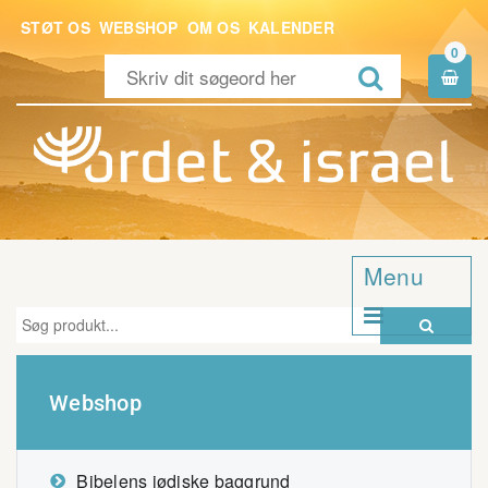
STØT OS
WEBSHOP
OM OS
KALENDER
0


Menu


Webshop
Bibelens jødiske baggrund