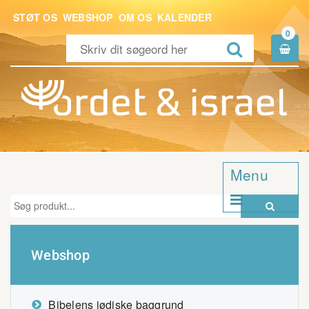
STØT OS
WEBSHOP
OM OS
KALENDER
0


Menu


Webshop
Bibelens jødiske baggrund