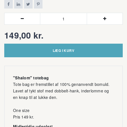






149,00 kr.
LÆG I KURV
"Shalom" totebag
Tote bag er fremstillet af 100% genanvendt bomuld.
Lavet af tykt stof med dobbelt-hank, inderlomme og
en knap til at lukke den.
One size
Pris 149 kr.
Midlertidig udsolgt!