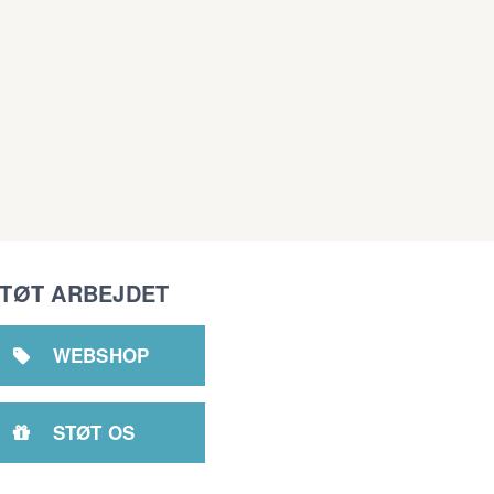
TØT ARBEJDET
WEBSHOP

STØT OS
