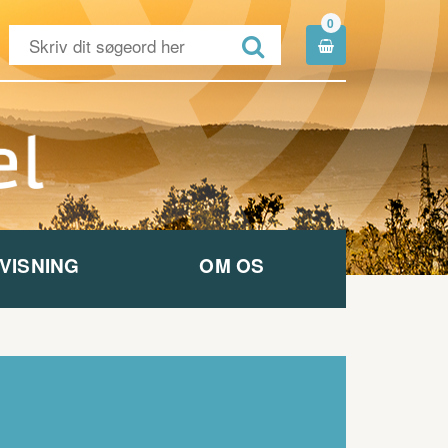
0


VISNING
OM OS