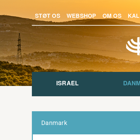
STØT OS
WEBSHOP
OM OS
KAL
ISRAEL
DAN
Danmark