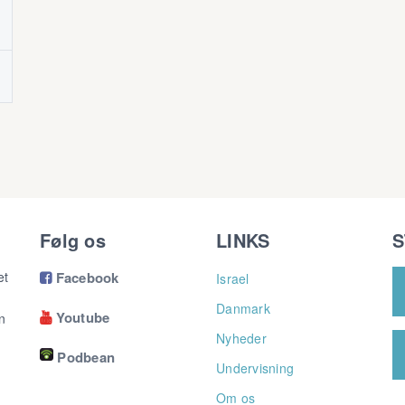
Følg os
LINKS
S
et
Facebook
Israel

Danmark
Youtube
n

Nyheder
Podbean
Undervisning
Om os