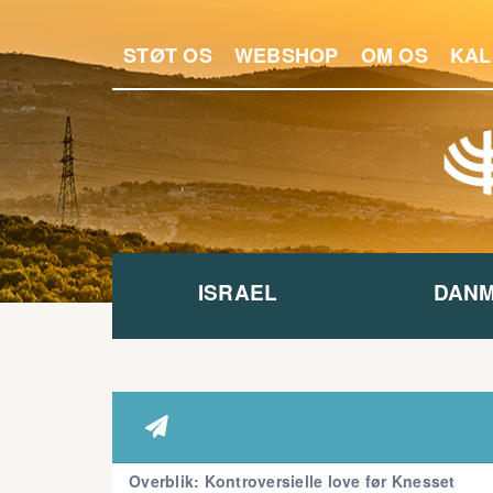
STØT OS
WEBSHOP
OM OS
KAL
ISRAEL
DAN

Overblik: Kontroversielle love før Knesset