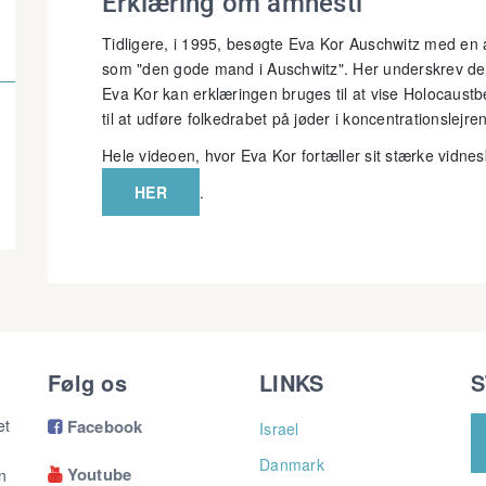
Erklæring om amnesti
Tidligere, i 1995, besøgte Eva Kor Auschwitz med e
som "den gode mand i Auschwitz". Her underskrev de
Eva Kor kan erklæringen bruges til at vise Holocaust
til at udføre folkedrabet på jøder i koncentrationslejr
Hele videoen, hvor Eva Kor fortæller sit stærke vidnes
HER
.
Følg os
LINKS
S
et
Facebook
Israel

Danmark
Youtube
n
