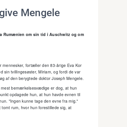
lgive Mengele
 fra Rumænien om sin tid i Auschwitz og om
er mennesker, fortæller den 83-årige Eva Kor
 sin tvillingesøster, Miriam, og fordi de var
rsøg af den berygtede doktor Joseph Mengele.
Det mest bemærkelsesvædige er dog, at hun
dspunkt opdagede hun, at hun havde evnen til
r hun. "Ingen kunne tage den evne fra mig."
tomt rum, hvor hun forestillede sig, at