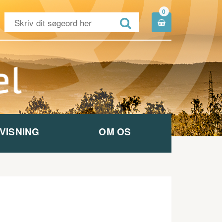
0


VISNING
OM OS