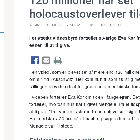
120 millioner har set
holocaustoverlever ti
AF ANDERS HJORTH VINDUM
02. OCTOBER 2017
I et stærkt vidnesbyrd fortæller 83-årige Eva Kor
evnen til at tilgive.



I en video, som er blevet set af mere end 120 million
om sin tid i Auschwitz. Her kom hun til som 10-årig med
tvillinger, blev de udsat for grusomme medicinske fo
I videoen fortæller Eva Kor om tiden i fangelejren. 
fortæller, hvordan hun har tilgivet Mengele. På et ti
at tilgive. "Det var en livsforandrene oplevelse," sige
Hun nedskrev 20 ord på et papir og sagde dem ud i et 
Mengele var til stede.