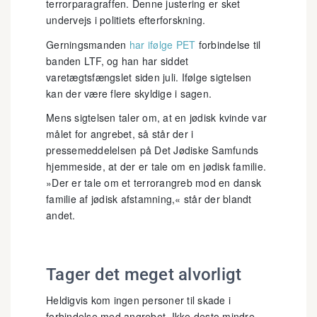
terrorparagraffen. Denne justering er sket
undervejs i politiets efterforskning.
Gerningsmanden
har ifølge PET
forbindelse til
banden LTF, og han har siddet
varetægtsfængslet siden juli. Ifølge sigtelsen
kan der være flere skyldige i sagen.
Mens sigtelsen taler om, at en jødisk kvinde var
målet for angrebet, så står der i
pressemeddelelsen på Det Jødiske Samfunds
hjemmeside, at der er tale om en jødisk familie.
»Der er tale om et terrorangreb mod en dansk
familie af jødisk afstamning,« står der blandt
andet.
Tager det meget alvorligt
Heldigvis kom ingen personer til skade i
forbindelse med angrebet. Ikke desto mindre