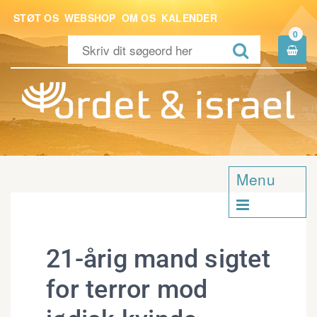
STØT OS
WEBSHOP
OM OS
KALENDER
0


Menu

21-årig mand sigtet
for terror mod