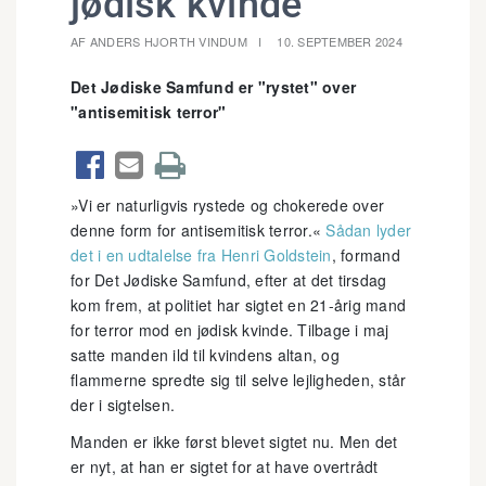
jødisk kvinde
AF ANDERS HJORTH VINDUM
10. SEPTEMBER 2024
Det Jødiske Samfund er "rystet" over
"antisemitisk terror"



»Vi er naturligvis rystede og chokerede over
denne form for antisemitisk terror.«
Sådan lyder
det i en udtalelse fra Henri Goldstein
, formand
for Det Jødiske Samfund, efter at det tirsdag
kom frem, at politiet har sigtet en 21-årig mand
for terror mod en jødisk kvinde. Tilbage i maj
satte manden ild til kvindens altan, og
flammerne spredte sig til selve lejligheden, står
der i sigtelsen.
Manden er ikke først blevet sigtet nu. Men det
er nyt, at han er sigtet for at have overtrådt