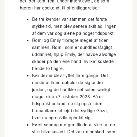
det, der kom frem under interviewet, og som
hæren har godkendt til offentliggørelse:
De tre kvinder var sammen det første
stykke tid, men blev senere skilt ad. Ingen
af dem var dog alene på noget tidspunkt.
Romi og Emily tilbragte meget af tiden
sammen. Romi, som er sundhedsfagligt
uddannet, hjalp Emily, der havde alvorlige
skader på den ene hånd, hvilket kostede
hende to fingre.
Kvinderne blev flyttet flere gange. Det
meste af tiden opholdt de sig under
jorden, og de har ikke set solen særligt
meget siden 7. oktober 2023. På et
tidspunkt befandt de sig også i den
humanitære teltlejr i det sydlige Gaza,
hvor mange civile opholdt sig.
Først søndag morgen fik de at vide, at de
ville blive løsladt. Det var en besked, som