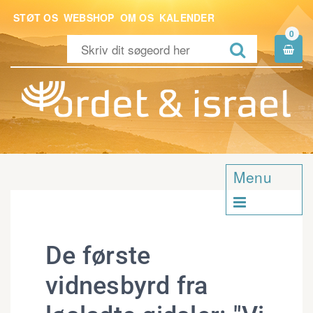
STØT OS
WEBSHOP
OM OS
KALENDER
0


Menu

De første
vidnesbyrd fra