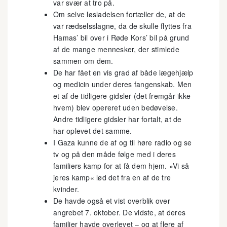
var svær at tro på.
Om selve løsladelsen fortæller de, at de
var rædselsslagne, da de skulle flyttes fra
Hamas’ bil over i Røde Kors’ bil på grund
af de mange mennesker, der stimlede
sammen om dem.
De har fået en vis grad af både lægehjælp
og medicin under deres fangenskab. Men
et af de tidligere gidsler (det fremgår ikke
hvem) blev opereret uden bedøvelse.
Andre tidligere gidsler har fortalt, at de
har oplevet det samme.
I Gaza kunne de af og til høre radio og se
tv og på den måde følge med i deres
familiers kamp for at få dem hjem. »Vi så
jeres kamp« lød det fra en af de tre
kvinder.
De havde også et vist overblik over
angrebet 7. oktober. De vidste, at deres
familier havde overlevet – og at flere af