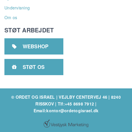
Undervisning
Om os
STØT ARBEJDET
WEBSHOP

STØT OS

© ORDET OG ISRAEL | VEJLBY CENTERVEJ 46 | 8240
RISSKOV
|
Tlf:+45 8698 7912
|
Email:kontor@ordetogisrael.dk