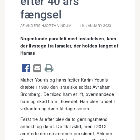
efter 40 års
fængsel
AF ANDERS HJORTH VINDUM
19. JANUARY 2023
Nogenlunde parallelt med løsladelsen, kom
der livstegn fra israeler, der holdes fanget af
Hamas



Maher Younis og hans fætter Karim Younis
dræbte i 1980 den israelske soldat Avraham
Bromberg. De tilbød ham et lift, overmandede
ham og skød ham i hovedet. Han blev fundet i
vejkanten og døde få dage senere.
Først tre år efter blev de to gerningsmænd
anholdt og dømt. De fik livstid, men i 2012
ændrede den daværende præsident, Shimon