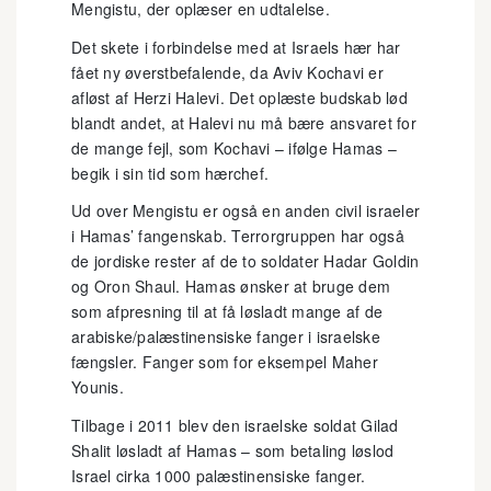
Mengistu, der oplæser en udtalelse.
Det skete i forbindelse med at Israels hær har
fået ny øverstbefalende, da Aviv Kochavi er
afløst af Herzi Halevi. Det oplæste budskab lød
blandt andet, at Halevi nu må bære ansvaret for
de mange fejl, som Kochavi – ifølge Hamas –
begik i sin tid som hærchef.
Ud over Mengistu er også en anden civil israeler
i Hamas’ fangenskab. Terrorgruppen har også
de jordiske rester af de to soldater Hadar Goldin
og Oron Shaul. Hamas ønsker at bruge dem
som afpresning til at få løsladt mange af de
arabiske/palæstinensiske fanger i israelske
fængsler. Fanger som for eksempel Maher
Younis.
Tilbage i 2011 blev den israelske soldat Gilad
Shalit løsladt af Hamas – som betaling løslod
Israel cirka 1000 palæstinensiske fanger.