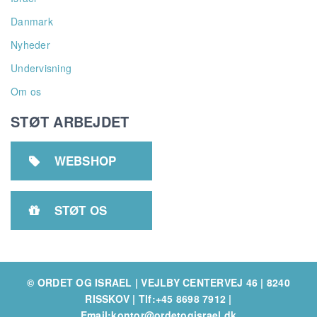
Danmark
Nyheder
Undervisning
Om os
STØT ARBEJDET
WEBSHOP

STØT OS

© ORDET OG ISRAEL | VEJLBY CENTERVEJ 46 | 8240
RISSKOV
|
Tlf:+45 8698 7912
|
Email:kontor@ordetogisrael.dk