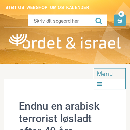
STØT OS
WEBSHOP
OM OS
KALENDER
0


Menu

Endnu en arabisk
terrorist løsladt