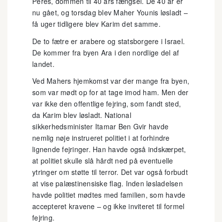
Peres, dommen til 40 års fængsel. De 40 år er
nu gået, og torsdag blev Maher Younis løsladt –
få uger tidligere blev Karim det samme.
De to fætre er arabere og statsborgere i Israel.
De kommer fra byen Ara i den nordlige del af
landet.
Ved Mahers hjemkomst var der mange fra byen,
som var mødt op for at tage imod ham. Men der
var ikke den offentlige fejring, som fandt sted,
da Karim blev løsladt. National
sikkerhedsminister Itamar Ben Gvir havde
nemlig nøje instrueret politiet i at forhindre
lignende fejringer. Han havde også indskærpet,
at politiet skulle slå hårdt ned på eventuelle
ytringer om støtte til terror. Det var også forbudt
at vise palæstinensiske flag. Inden løsladelsen
havde politiet mødtes med familien, som havde
accepteret kravene – og ikke inviteret til formel
fejring.