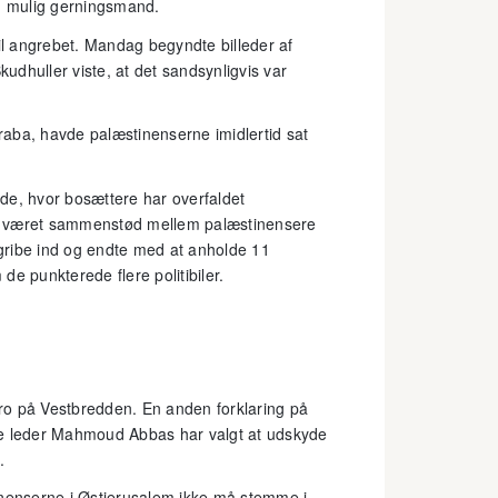
en mulig gerningsmand.
til angrebet. Mandag begyndte billeder af
kudhuller viste, at det sandsynligvis var
qraba, havde palæstinenserne imidlertid sat
ælde, hvor bosættere har overfaldet
er været sammenstød mellem palæstinensere
e gribe ind og endte med at anholde 11
e punkterede flere politibiler.
ro på Vestbredden. En anden forklaring på
ke leder Mahmoud Abbas har valgt at udskyde
.
inenserne i Østjerusalem ikke må stemme i