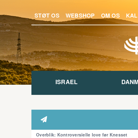
STØT OS
WEBSHOP
OM OS
KAL
ISRAEL
DAN

Overblik: Kontroversielle love før Knesset