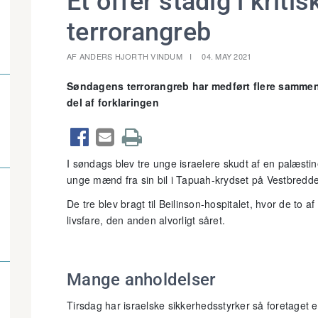
Et offer stadig i kritis
terrorangreb
AF ANDERS HJORTH VINDUM
04. MAY 2021
Søndagens terrorangreb har medført flere sammens
del af forklaringen



I søndags blev tre unge israelere skudt af en palæsti
unge mænd fra sin bil i Tapuah-krydset på Vestbredd
De tre blev bragt til Beilinson-hospitalet, hvor de to a
livsfare, den anden alvorligt såret.
Mange anholdelser
Tirsdag har israelske sikkerhedsstyrker så foretaget