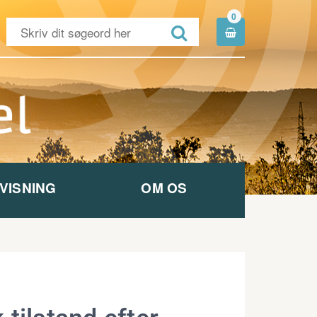
0


VISNING
OM OS