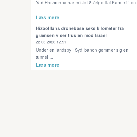
Yad Hashmona har mistet 8-årige Itai Karmeli i en
...
Læs mere
Hizbolllahs dronebase seks kilometer fra
grænsen viser truslen mod Israel
22.06.2026 12.51
Under en landsby i Sydlibanon gemmer sig en
tunnel ...
Læs mere