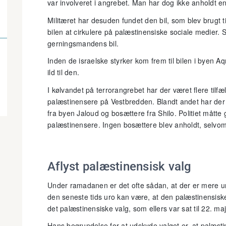
var involveret i angrebet. Man har dog ikke anholdt 
Militæret har desuden fundet den bil, som blev brugt 
bilen at cirkulere på palæstinensiske sociale medier. S
gerningsmandens bil.
Inden de israelske styrker kom frem til bilen i byen A
ild til den.
I kølvandet på terrorangrebet har der været flere tilf
palæstinensere på Vestbredden. Blandt andet har d
fra byen Jaloud og bosættere fra Shilo. Politiet mått
palæstinensere. Ingen bosættere blev anholdt, selvom d
Aflyst palæstinensisk valg
Under ramadanen er det ofte sådan, at der er mere u
den seneste tids uro kan være, at den palæstinensis
det palæstinensiske valg, som ellers var sat til 22. maj
Hans begrundelse for at udskyde valget er, at palæst