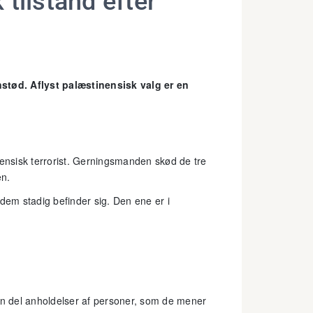
k tilstand efter
tød. Aflyst palæstinensisk valg er en
nensisk terrorist. Gerningsmanden skød de tre
en.
f dem stadig befinder sig. Den ene er i
 en del anholdelser af personer, som de mener