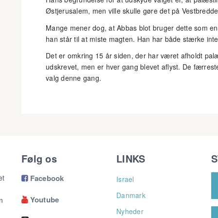
Østjerusalem, men ville skulle gøre det på Vestbredde
Mange mener dog, at Abbas blot bruger dette som en 
han står til at miste magten. Han har både stærke inte
Det er omkring 15 år siden, der har været afholdt pa
udskrevet, men er hver gang blevet aflyst. De færreste t
valg denne gang.
Følg os
LINKS
S
et
Facebook
Israel

Danmark
Youtube
n

Nyheder