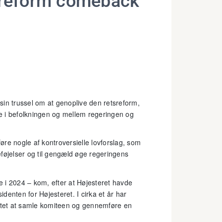
tsreform comeback
 sin trussel om at genoplive den retsreform,
lse i befolkningen og mellem regeringen og
re nogle af kontroversielle lovforslag, som
beføjelser og til gengæld øge regeringens
 i 2024 – kom, efter at Højesteret havde
enten for Højesteret. I cirka et år har
ægtet at samle komiteen og gennemføre en