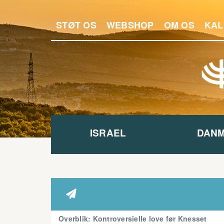
STØT OS
WEBSHOP
OM OS
KAL
ISRAEL
DAN

Overblik: Kontroversielle love før Knesset