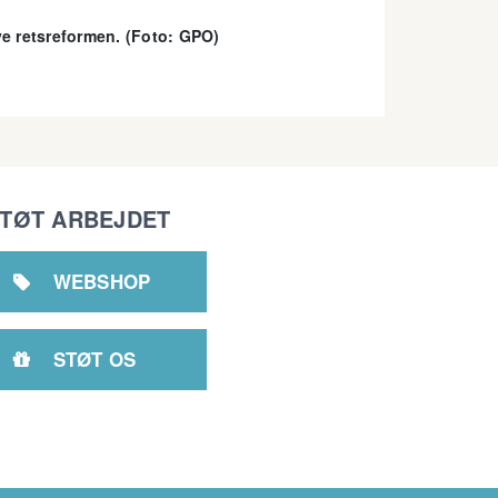
ve retsreformen. (Foto: GPO)
TØT ARBEJDET
WEBSHOP

STØT OS
