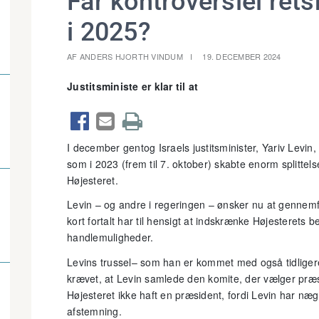
Får kontroversiel re
i 2025?
AF ANDERS HJORTH VINDUM
19. DECEMBER 2024
Justitsministe er klar til at



I december gentog Israels justitsminister, Yariv Levin,
som i 2023 (frem til 7. oktober) skabte enorm splitte
Højesteret.
Levin – og andre i regeringen – ønsker nu at gennemfø
kort fortalt har til hensigt at indskrænke Højesterets 
handlemuligheder.
Levins trussel– som han er kommet med også tidligere
krævet, at Levin samlede den komite, der vælger præsid
Højesteret ikke haft en præsident, fordi Levin har n
afstemning.