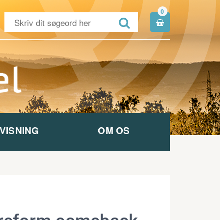
0


VISNING
OM OS