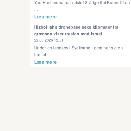
Yad Hashmona har mistet 8-årige Itai Karmeli i en
...
Læs mere
Hizbolllahs dronebase seks kilometer fra
grænsen viser truslen mod Israel
22.06.2026 12.51
Under en landsby i Sydlibanon gemmer sig en
tunnel ...
Læs mere