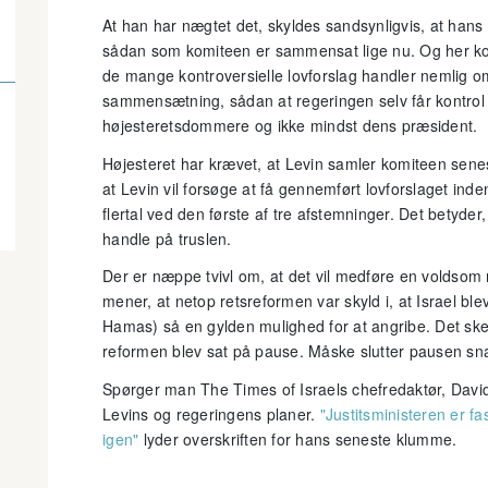
At han har nægtet det, skyldes sandsynligvis, at hans
sådan som komiteen er sammensat lige nu. Og her komm
de mange kontroversielle lovforslag handler nemlig o
sammensætning, sådan at regeringen selv får kontro
højesteretsdommere og ikke mindst dens præsident.
Højesteret har krævet, at Levin samler komiteen senest
at Levin vil forsøge at få gennemført lovforslaget inde
flertal ved den første af tre afstemninger. Det betyder
handle på truslen.
Der er næppe tvivl om, at det vil medføre en voldsom 
mener, at netop retsreformen var skyld i, at Israel ble
Hamas) så en gylden mulighed for at angribe. Det ske
reformen blev sat på pause. Måske slutter pausen sna
Spørger man The Times of Israels chefredaktør, David 
Levins og regeringens planer.
"Justitsministeren er fa
igen"
lyder overskriften for hans seneste klumme.