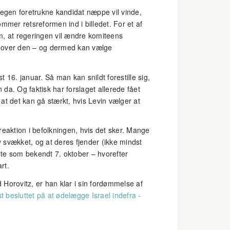
 egen foretrukne kandidat næppe vil vinde,
er retsreformen ind i billedet. For et af
m, at regeringen vil ændre komiteens
l over den – og dermed kan vælge
 16. januar. Så man kan snildt forestille sig,
n da. Og faktisk har forslaget allerede fået
, at det kan gå stærkt, hvis Levin vælger at
reaktion i befolkningen, hvis det sker. Mange
v svækket, og at deres fjender (ikke mindst
te som bekendt 7. oktober – hvorefter
rt.
Horovitz, er han klar i sin fordømmelse af
st besluttet på at ødelægge Israel indefra -