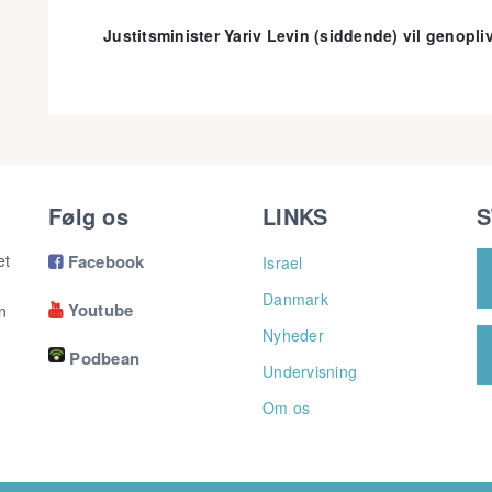
Justitsminister Yariv Levin (siddende) vil genopli
Følg os
LINKS
S
et
Facebook
Israel

Danmark
Youtube
n

Nyheder
Podbean
Undervisning
Om os