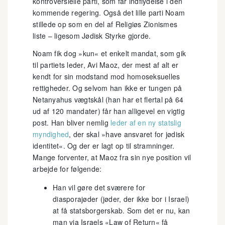
kontroversielle parti, som får indflydelse i den
kommende regering. Også det lille parti Noam
stillede op som en del af Religiøs Zionismes
liste – ligesom Jødisk Styrke gjorde.
Noam fik dog »kun« et enkelt mandat, som gik
til partiets leder, Avi Maoz, der mest af alt er
kendt for sin modstand mod homoseksuelles
rettigheder. Og selvom han ikke er tungen på
Netanyahus vægtskål (han har et flertal på 64
ud af 120 mandater) får han alligevel en vigtig
post. Han bliver nemlig
leder af en ny statslig
myndighed
, der skal »have ansvaret for jødisk
identitet«. Og der er lagt op til stramninger.
Mange forventer, at Maoz fra sin nye position vil
arbejde for følgende:
Han vil gøre det sværere for
diasporajøder (jøder, der ikke bor i Israel)
at få statsborgerskab. Som det er nu, kan
man via Israels «Law of Return« få