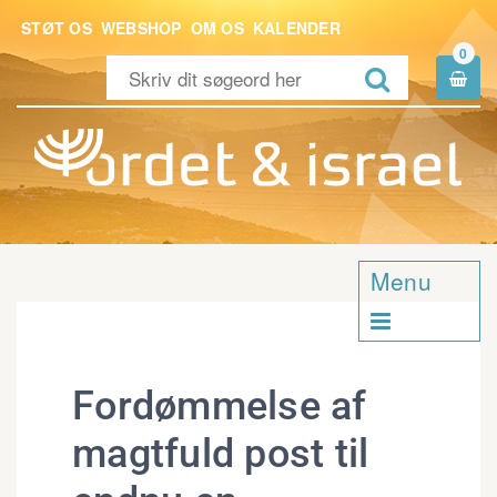
STØT OS
WEBSHOP
OM OS
KALENDER
0


Menu

Fordømmelse af
magtfuld post til