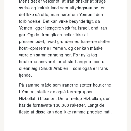
Mens det er velkendt, at Iran ønsker at bruge
syrisk og irakisk land som affyringsrampe, er
det ikke så ofte, man hører om Yemen i den
forbindelse. Det kan virke besynderligt, da
Yemen ligger længere væk fra Israel, end Iran
gør. Og det fremgik da heller ikke af
pressemødet, hvad grunden er. Iranerne støtter
houti-oprørerne i Yemen, og der kan måske
være en sammenhæng her. For nylig tog
houtierne ansvaret for et stort angreb mod et
olieanlæg i Saudi-Arabien – som også er Irans
fjende.
På samme måde som iranerne støtter houtierne
i Yemen, støtter de også terrorgruppen
Hizbollah i Libanon. Det er netop Hizbollah, der
har de førnævnte 130.000 raketter. Langt de
fleste af disse kan dog ikke ramme præcise mål.