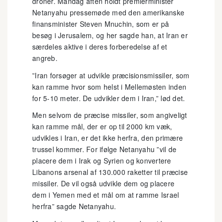
droner. Mandag aften holdt premierminister
Netanyahu pressemøde med den amerikanske
finansminister Steven Mnuchin, som er på
besøg i Jerusalem, og her sagde han, at Iran er
særdeles aktive i deres forberedelse af et
angreb.
”Iran forsøger at udvikle præcisionsmissiler, som
kan ramme hvor som helst i Mellemøsten inden
for 5-10 meter. De udvikler dem i Iran,” lød det.
Men selvom de præcise missiler, som angiveligt
kan ramme mål, der er op til 2000 km væk,
udvikles i Iran, er det ikke herfra, den primære
trussel kommer. For ifølge Netanyahu ”vil de
placere dem i Irak og Syrien og konvertere
Libanons arsenal af 130.000 raketter til præcise
missiler. De vil også udvikle dem og placere
dem i Yemen med et mål om at ramme Israel
herfra” sagde Netanyahu.