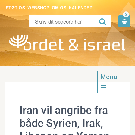
STØT OS
WEBSHOP
OM OS
KALENDER
0


Menu

Iran vil angribe fra
både Syrien, Irak,