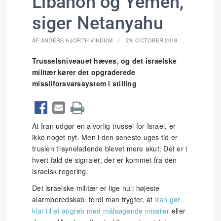
Libanon og Yemen,
siger Netanyahu
AF ANDERS HJORTH VINDUM
29. OCTOBER 2019
Trusselsniveauet hæves, og det israelske
militær kører det opgraderede
missilforsvarssystem i stilling



At Iran udgør en alvorlig trussel for Israel, er
ikke noget nyt. Men i den seneste uges tid er
truslen tilsyneladende blevet mere akut. Det er i
hvert fald de signaler, der er kommet fra den
israelsk regering.
Det israelske militær er lige nu i højeste
alarmberedskab, fordi man frygter, at
Iran gør
klar til et angreb med målsøgende missiler
eller