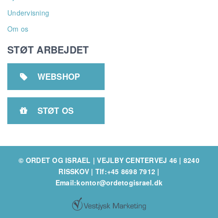
Undervisning
Om os
STØT ARBEJDET
WEBSHOP

STØT OS

© ORDET OG ISRAEL | VEJLBY CENTERVEJ 46 | 8240
RISSKOV
|
Tlf:+45 8698 7912
|
Email:kontor@ordetogisrael.dk