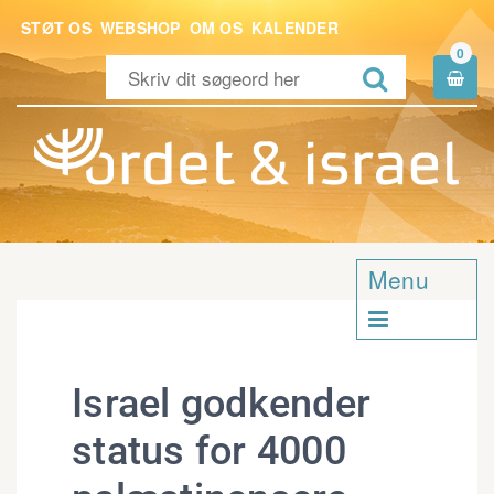
STØT OS
WEBSHOP
OM OS
KALENDER
0


Menu

Israel godkender
status for 4000