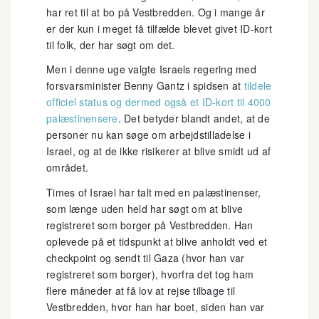
har ret til at bo på Vestbredden. Og i mange år
er der kun i meget få tilfælde blevet givet ID-kort
til folk, der har søgt om det.
Men i denne uge valgte Israels regering med
forsvarsminister Benny Gantz i spidsen at
tildele
officiel status og dermed også et ID-kort til 4000
palæstinensere
. Det betyder blandt andet, at de
personer nu kan søge om arbejdstilladelse i
Israel, og at de ikke risikerer at blive smidt ud af
området.
Times of Israel har talt med en palæstinenser,
som længe uden held har søgt om at blive
registreret som borger på Vestbredden. Han
oplevede på et tidspunkt at blive anholdt ved et
checkpoint og sendt til Gaza (hvor han var
registreret som borger), hvorfra det tog ham
flere måneder at få lov at rejse tilbage til
Vestbredden, hvor han har boet, siden han var