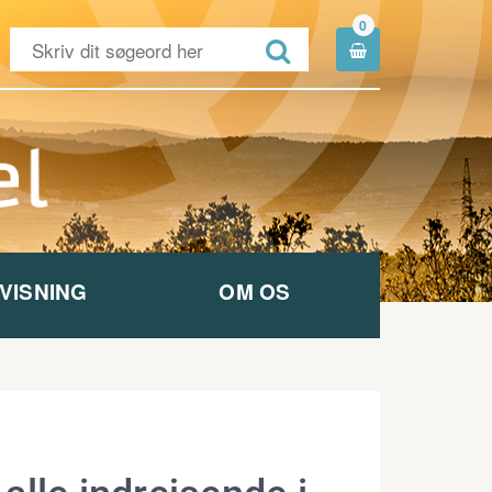
0


VISNING
OM OS