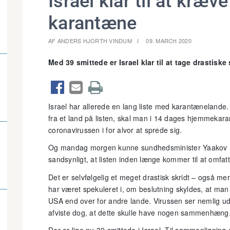
Israel klar til at kræve
karantæne
AF ANDERS HJORTH VINDUM
09. MARCH 2020
Med 39 smittede er Israel klar til at tage drastis



Israel har allerede en lang liste med karantænelande. 
fra et land på listen, skal man i 14 dages hjemmekaran
coronavirussen i for alvor at sprede sig.
Og mandag morgen kunne sundhedsminister Yaakov L
sandsynligt, at listen inden længe kommer til at omfatt
Det er selvfølgelig et meget drastisk skridt – også me
har været spekuleret i, om beslutning skyldes, at man i
USA end over for andre lande. Virussen ser nemlig ud t
afviste dog, at dette skulle have nogen sammenhæng