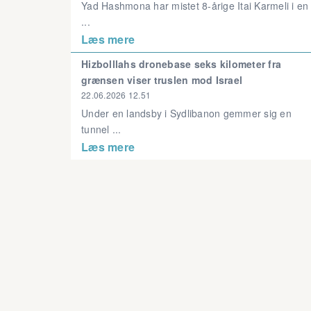
Yad Hashmona har mistet 8-årige Itai Karmeli i en
...
Læs mere
Hizbolllahs dronebase seks kilometer fra
grænsen viser truslen mod Israel
22.06.2026 12.51
Under en landsby i Sydlibanon gemmer sig en
tunnel ...
Læs mere