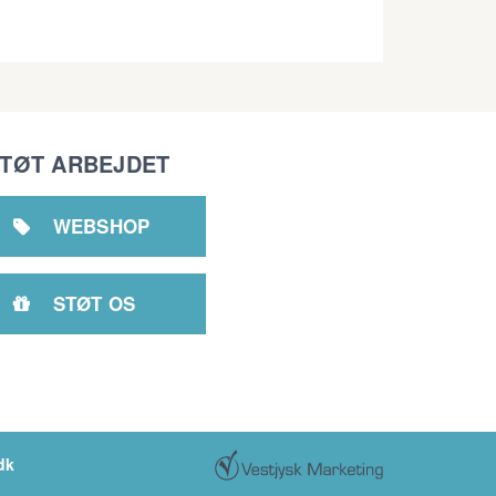
TØT ARBEJDET
WEBSHOP

STØT OS

dk