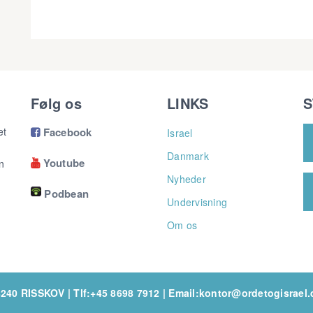
Følg os
LINKS
S
et
Facebook
Israel

Danmark
Youtube
n

Nyheder
Podbean
Undervisning
Om os
8240 RISSKOV
|
Tlf:+45 8698 7912
|
Email:kontor@ordetogisrael.