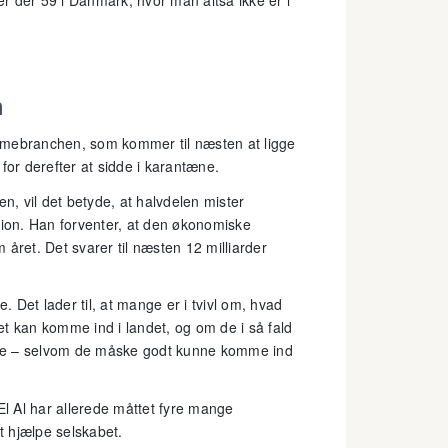
 er der 59 i Danmark, hvor man altså ikke er i
n
smebranchen, som kommer til næsten at ligge
el for derefter at sidde i karantæne.
, vil det betyde, at halvdelen mister
tion. Han forventer, at den økonomiske
året. Det svarer til næsten 12 milliarder
 Det lader til, at mange er i tvivl om, hvad
det kan komme ind i landet, og om de i så fald
rejse – selvom de måske godt kunne komme ind
El Al har allerede måttet fyre mange
 hjælpe selskabet.