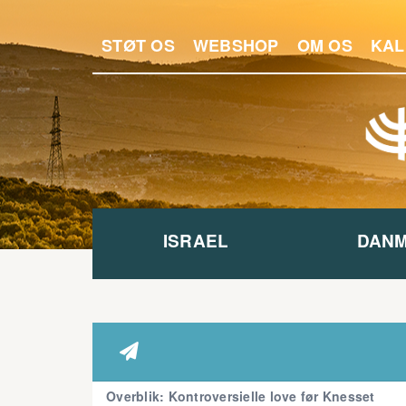
STØT OS
WEBSHOP
OM OS
KAL
ISRAEL
DAN

Overblik: Kontroversielle love før Knesset