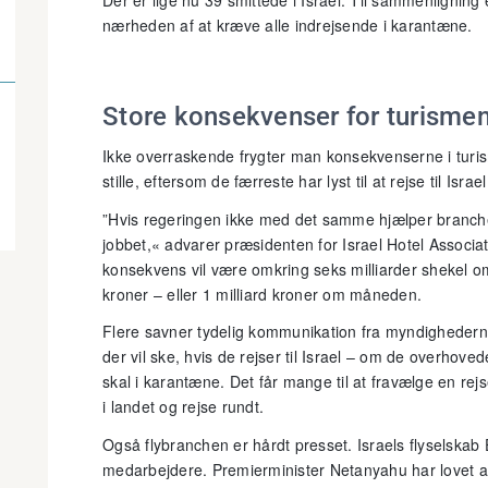
Der er lige nu 39 smittede i Israel. Til sammenligning
nærheden af at kræve alle indrejsende i karantæne.
Store konsekvenser for turisme
Ikke overraskende frygter man konsekvenserne i turi
stille, eftersom de færreste har lyst til at rejse til Isra
”Hvis regeringen ikke med det samme hjælper branchen
jobbet,« advarer præsidenten for Israel Hotel Associa
konsekvens vil være omkring seks milliarder shekel om 
kroner – eller 1 milliard kroner om måneden.
Flere savner tydelig kommunikation fra myndighederne.
der vil ske, hvis de rejser til Israel – om de overhove
skal i karantæne. Det får mange til at fravælge en 
i landet og rejse rundt.
Også flybranchen er hårdt presset. Israels flyselskab 
medarbejdere. Premierminister Netanyahu har lovet at