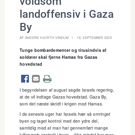
voldsom
landoffensiv i Gaza
By
AF ANDERS HJORTH VINDUM
16. SEPTEMBER 2025
Tunge bombardementer og titusindvis af
soldater skal fjerne Hamas fra Gazas
hovedstad



I begyndelsen af august sagde Israels regering,
at de vil indtage Gazas hovedstad, Gaza By,
som det næste skridt i krigen mod Hamas.
I de seneste uger har Israels hær så omringet
byen og taget kontrol med den ydre del,
samtidig med at man har gennemført mange
luftangreb centralt i byen – ikke mindst har man