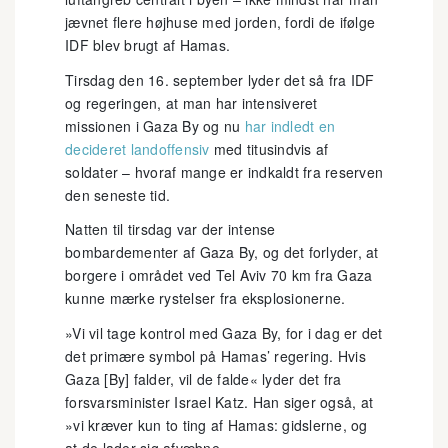
jævnet flere højhuse med jorden, fordi de ifølge
IDF blev brugt af Hamas.
Tirsdag den 16. september lyder det så fra IDF
og regeringen, at man har intensiveret
missionen i Gaza By og nu
har indledt en
decideret landoffensiv
med titusindvis af
soldater – hvoraf mange er indkaldt fra reserven
den seneste tid.
Natten til tirsdag var der intense
bombardementer af Gaza By, og det forlyder, at
borgere i området ved Tel Aviv 70 km fra Gaza
kunne mærke rystelser fra eksplosionerne.
»Vi vil tage kontrol med Gaza By, for i dag er det
det primære symbol på Hamas’ regering. Hvis
Gaza [By] falder, vil de falde« lyder det fra
forsvarsminister Israel Katz. Han siger også, at
»vi kræver kun to ting af Hamas: gidslerne, og
at de lader sig afvæbne«.