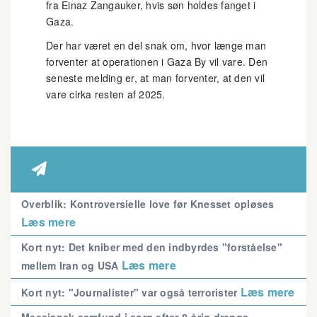
fra Einaz Zangauker, hvis søn holdes fanget i
Gaza.
Der har været en del snak om, hvor længe man
forventer at operationen i Gaza By vil vare. Den
seneste melding er, at man forventer, at den vil
vare cirka resten af 2025.

Overblik: Kontroversielle love før Knesset opløses
Læs mere
Kort nyt: Det kniber med den indbyrdes "forståelse"
Læs mere
mellem Iran og USA
Læs mere
Kort nyt: "Journalister" var også terrorister
Messiansk samfund i sorg efter 8-årig drengs