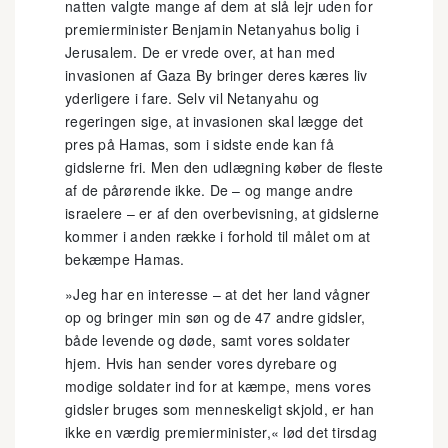
natten valgte mange af dem at slå lejr uden for
premierminister Benjamin Netanyahus bolig i
Jerusalem. De er vrede over, at han med
invasionen af Gaza By bringer deres kæres liv
yderligere i fare. Selv vil Netanyahu og
regeringen sige, at invasionen skal lægge det
pres på Hamas, som i sidste ende kan få
gidslerne fri. Men den udlægning køber de fleste
af de pårørende ikke. De – og mange andre
israelere – er af den overbevisning, at gidslerne
kommer i anden række i forhold til målet om at
bekæmpe Hamas.
»Jeg har en interesse – at det her land vågner
op og bringer min søn og de 47 andre gidsler,
både levende og døde, samt vores soldater
hjem. Hvis han sender vores dyrebare og
modige soldater ind for at kæmpe, mens vores
gidsler bruges som menneskeligt skjold, er han
ikke en værdig premierminister,« lød det tirsdag