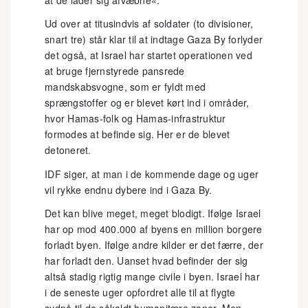
Ud over at titusindvis af soldater (to divisioner,
snart tre) står klar til at indtage Gaza By forlyder
det også, at Israel har startet operationen ved
at bruge fjernstyrede pansrede
mandskabsvogne, som er fyldt med
sprængstoffer og er blevet kørt ind i områder,
hvor Hamas-folk og Hamas-infrastruktur
formodes at befinde sig. Her er de blevet
detoneret.
IDF siger, at man i de kommende dage og uger
vil rykke endnu dybere ind i Gaza By.
Det kan blive meget, meget blodigt. Ifølge Israel
har op mod 400.000 af byens en million borgere
forladt byen. Ifølge andre kilder er det færre, der
har forladt den. Uanset hvad befinder der sig
altså stadig rigtig mange civile i byen. Israel har
i de seneste uger opfordret alle til at flygte