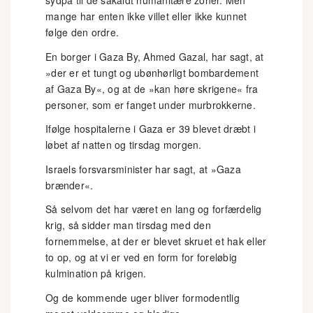
sydpå til de såkaldt humanitære zoner. Men
mange har enten ikke villet eller ikke kunnet
følge den ordre.
En borger i Gaza By, Ahmed Gazal, har sagt, at
»der er et tungt og ubønhørligt bombardement
af Gaza By«, og at de »kan høre skrigene« fra
personer, som er fanget under murbrokkerne.
Ifølge hospitalerne i Gaza er 39 blevet dræbt i
løbet af natten og tirsdag morgen.
Israels forsvarsminister har sagt, at »Gaza
brænder«.
Så selvom det har været en lang og forfærdelig
krig, så sidder man tirsdag med den
fornemmelse, at der er blevet skruet et hak eller
to op, og at vi er ved en form for foreløbig
kulmination på krigen.
Og de kommende uger bliver formodentlig