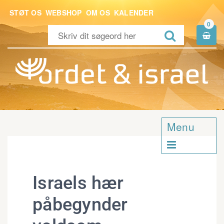
STØT OS
WEBSHOP
OM OS
KALENDER
0


Menu

Israels hær
påbegynder