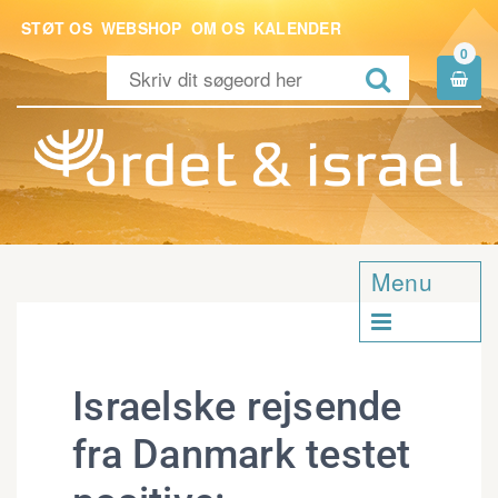
STØT OS
WEBSHOP
OM OS
KALENDER
0


Menu

Israelske rejsende
fra Danmark testet