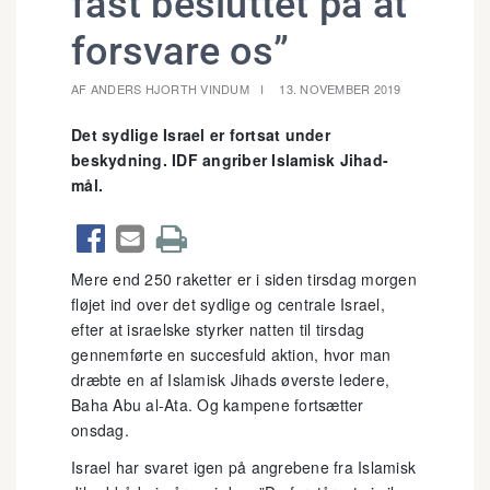
fast besluttet på at
forsvare os”
AF ANDERS HJORTH VINDUM
13. NOVEMBER 2019
Det sydlige Israel er fortsat under
beskydning. IDF angriber Islamisk Jihad-
mål.



Mere end 250 raketter er i siden tirsdag morgen
fløjet ind over det sydlige og centrale Israel,
efter at israelske styrker natten til tirsdag
gennemførte en succesfuld aktion, hvor man
dræbte en af Islamisk Jihads øverste ledere,
Baha Abu al-Ata. Og kampene fortsætter
onsdag.
Israel har svaret igen på angrebene fra Islamisk