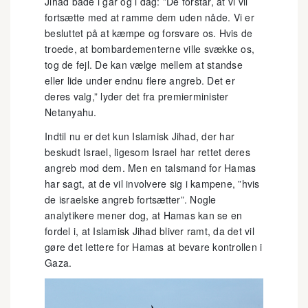
Jihad både i går og i dag: ”De forstår, at vi vil
fortsætte med at ramme dem uden nåde. Vi er
besluttet på at kæmpe og forsvare os. Hvis de
troede, at bombardementerne ville svække os,
tog de fejl. De kan vælge mellem at standse
eller lide under endnu flere angreb. Det er
deres valg,” lyder det fra premierminister
Netanyahu.
Indtil nu er det kun Islamisk Jihad, der har
beskudt Israel, ligesom Israel har rettet deres
angreb mod dem. Men en talsmand for Hamas
har sagt, at de vil involvere sig i kampene, ”hvis
de israelske angreb fortsætter”. Nogle
analytikere mener dog, at Hamas kan se en
fordel i, at Islamisk Jihad bliver ramt, da det vil
gøre det lettere for Hamas at bevare kontrollen i
Gaza.