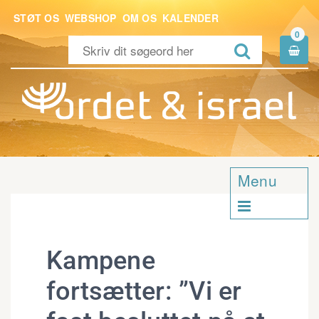
STØT OS
WEBSHOP
OM OS
KALENDER
0


Menu

Kampene
fortsætter: ”Vi er