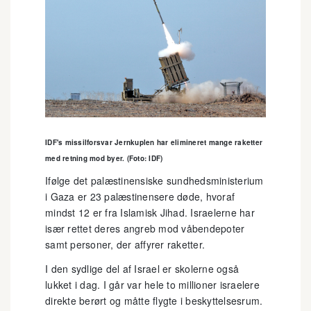
IDF's missilforsvar Jernkuplen har elimineret mange raketter
med retning mod byer. (Foto: IDF)
Ifølge det palæstinensiske sundhedsministerium
i Gaza er 23 palæstinensere døde, hvoraf
mindst 12 er fra Islamisk Jihad. Israelerne har
især rettet deres angreb mod våbendepoter
samt personer, der affyrer raketter.
I den sydlige del af Israel er skolerne også
lukket i dag. I går var hele to millioner israelere
direkte berørt og måtte flygte i beskyttelsesrum.