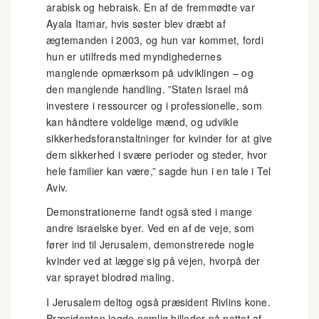
arabisk og hebraisk. En af de fremmødte var
Ayala Itamar, hvis søster blev dræbt af
ægtemanden i 2003, og hun var kommet, fordi
hun er utilfreds med myndighedernes
manglende opmærksom på udviklingen – og
den manglende handling. ”Staten Israel må
investere i ressourcer og i professionelle, som
kan håndtere voldelige mænd, og udvikle
sikkerhedsforanstaltninger for kvinder for at give
dem sikkerhed i svære perioder og steder, hvor
hele familier kan være,” sagde hun i en tale i Tel
Aviv.
Demonstrationerne fandt også sted i mange
andre israelske byer. Ved en af de veje, som
fører ind til Jerusalem, demonstrerede nogle
kvinder ved at lægge sig på vejen, hvorpå der
var sprayet blodrød maling.
I Jerusalem deltog også præsident Rivlins kone.
Præsidenten lagde nemlig billeder på nettet af