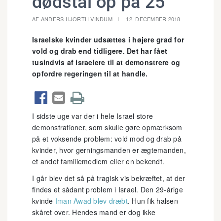
dødstal op på 25
AF ANDERS HJORTH VINDUM
12. DECEMBER 2018
Israelske kvinder udsættes i højere grad for
vold og drab end tidligere. Det har fået
tusindvis af israelere til at demonstrere og
opfordre regeringen til at handle.



I sidste uge var der i hele Israel store
demonstrationer, som skulle gøre opmærksom
på et voksende problem: vold mod og drab på
kvinder, hvor gerningsmanden er ægtemanden,
et andet familiemedlem eller en bekendt.
I går blev det så på tragisk vis bekræftet, at der
findes et sådant problem i Israel. Den 29-årige
kvinde
Iman Awad blev dræbt
. Hun fik halsen
skåret over. Hendes mand er dog ikke