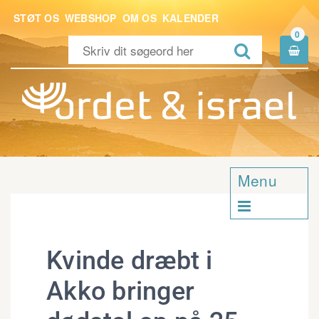
STØT OS
WEBSHOP
OM OS
KALENDER
0


Menu

Kvinde dræbt i
Akko bringer