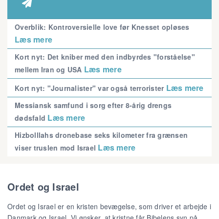

Overblik: Kontroversielle love før Knesset opløses
Læs mere
Kort nyt: Det kniber med den indbyrdes "forståelse"
Læs mere
mellem Iran og USA
Læs mere
Kort nyt: "Journalister" var også terrorister
Messiansk samfund i sorg efter 8-årig drengs
Læs mere
dødsfald
Hizbolllahs dronebase seks kilometer fra grænsen
Læs mere
viser truslen mod Israel
Ordet og Israel
Ordet og Israel er en kristen bevægelse, som driver et arbejde i
Danmark og Israel. Vi ønsker, at kristne får Bibelens syn på