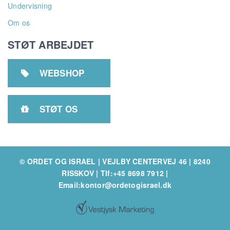
Undervisning
Om os
STØT ARBEJDET
WEBSHOP

STØT OS

© ORDET OG ISRAEL | VEJLBY CENTERVEJ 46 | 8240
RISSKOV
|
Tlf:+45 8698 7912
|
Email:kontor@ordetogisrael.dk