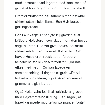
med korruptionsanklagerne mod ham, men på
grund af terrorangrebet er det blevet udskudt.
Premierministeren har sammen med national
sikkerhedsminister Itamar Ben Gvir besøgt
gerningsstedet.
Ben Gvir valgte at benytte lejligheden til at
kritisere Højesteret, som dagen forinden havde
sagt, at Israel ikke var givet palæstinensiske
sikkerhedsfanger nok mad. Ifølge Ben Gvir
havde Højesteret »besluttet at forbedre
forholdene for nukhba-terrorister« (Hamas'
eliteenhed, red.). Og han lavede en
sammenkobling til dagens angreb. »De vil
forbedre forholdene, og så viser terroren sit
grimme ansigt,« lød det.
Også Netanyahu lod til at forbinde angrebet
med Højesterets beslutning. Han sagde, at
Israel kæmpede mod terror på mange fronter