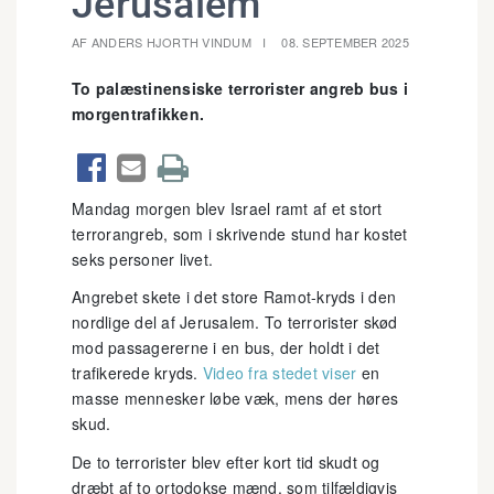
Jerusalem
AF ANDERS HJORTH VINDUM
08. SEPTEMBER 2025
To palæstinensiske terrorister angreb bus i
morgentrafikken.



Mandag morgen blev Israel ramt af et stort
terrorangreb, som i skrivende stund har kostet
seks personer livet.
Angrebet skete i det store Ramot-kryds i den
nordlige del af Jerusalem. To terrorister skød
mod passagererne i en bus, der holdt i det
trafikerede kryds.
Video fra stedet viser
en
masse mennesker løbe væk, mens der høres
skud.
De to terrorister blev efter kort tid skudt og
dræbt af to ortodokse mænd, som tilfældigvis