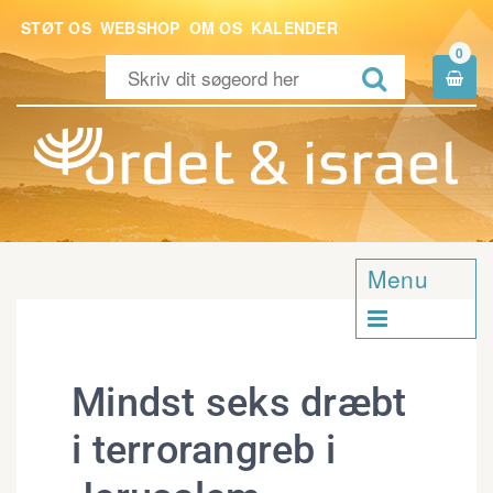
STØT OS
WEBSHOP
OM OS
KALENDER
0


Menu

Mindst seks dræbt
i terrorangreb i