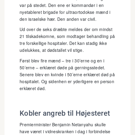
var på stedet. Den ene er kommandør i en
nyetableret brigade for ultraortodokse mænd i
den israelske hær. Den anden var civil.
Ud over de seks dræbte meldes der om mindst
21 tilskadekomne, som modtager behandling på
tre forskellige hospitaler. Det kan stadig ikke
udelukkes, at dødstallet vil stige.
Først blev fire mænd – tre i 30’erne og en i
50’erne – erklæret døde på gerningsstedet.
Senere blev en kvinde i 50’erne erklæret død på
hospitalet. Og sidenhen er yderligere en person
erklæret død.
Kobler angreb til Højesteret
Premierminister Benjamin Netanyahu skulle
have været i vidneskranken i dag i forbindelse