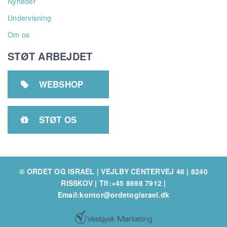
Nyheder
Undervisning
Om os
STØT ARBEJDET
WEBSHOP

STØT OS

© ORDET OG ISRAEL | VEJLBY CENTERVEJ 46 | 8240
RISSKOV
|
Tlf:+45 8698 7912
|
Email:kontor@ordetogisrael.dk