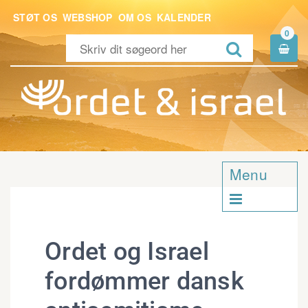
STØT OS
WEBSHOP
OM OS
KALENDER
0


Menu

Ordet og Israel
fordømmer dansk