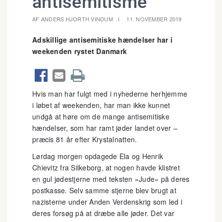
antisemitisme
AF ANDERS HJORTH VINDUM
11. NOVEMBER 2019
Adskillige antisemitiske hændelser har i
weekenden rystet Danmark



Hvis man har fulgt med i nyhederne herhjemme
i løbet af weekenden, har man ikke kunnet
undgå at høre om de mange antisemitiske
hændelser, som har ramt jøder landet over –
præcis 81 år efter Krystalnatten.
Lørdag morgen opdagede Ela og Henrik
Chievitz fra Silkeborg, at nogen havde klistret
en gul jødestjerne med teksten »Jude« på deres
postkasse. Selv samme stjerne blev brugt at
nazisterne under Anden Verdenskrig som led i
deres forsøg på at dræbe alle jøder. Det var