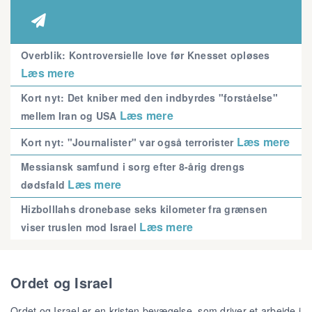

Overblik: Kontroversielle love før Knesset opløses
Læs mere
Kort nyt: Det kniber med den indbyrdes "forståelse"
Læs mere
mellem Iran og USA
Læs mere
Kort nyt: "Journalister" var også terrorister
Messiansk samfund i sorg efter 8-årig drengs
Læs mere
dødsfald
Hizbolllahs dronebase seks kilometer fra grænsen
Læs mere
viser truslen mod Israel
Ordet og Israel
Ordet og Israel er en kristen bevægelse, som driver et arbejde i