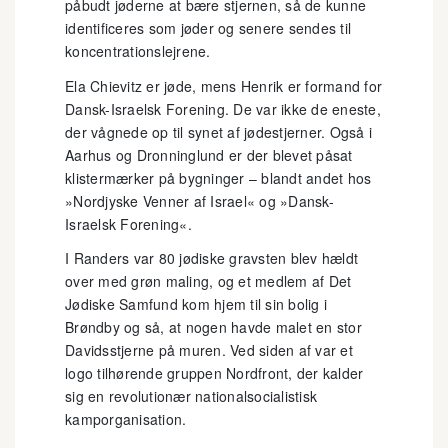
påbudt jøderne at bære stjernen, så de kunne
identificeres som jøder og senere sendes til
koncentrationslejrene.
Ela Chievitz er jøde, mens Henrik er formand for
Dansk-Israelsk Forening. De var ikke de eneste,
der vågnede op til synet af jødestjerner. Også i
Aarhus og Dronninglund er der blevet påsat
klistermærker på bygninger – blandt andet hos
»Nordjyske Venner af Israel« og »Dansk-
Israelsk Forening«.
I Randers var 80 jødiske gravsten blev hældt
over med grøn maling, og et medlem af Det
Jødiske Samfund kom hjem til sin bolig i
Brøndby og så, at nogen havde malet en stor
Davidsstjerne på muren. Ved siden af var et
logo tilhørende gruppen Nordfront, der kalder
sig en revolutionær nationalsocialistisk
kamporganisation.