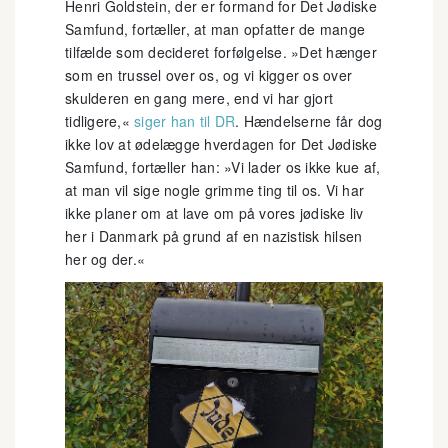
Henri Goldstein, der er formand for Det Jødiske
Samfund, fortæller, at man opfatter de mange
tilfælde som decideret forfølgelse. »Det hænger
som en trussel over os, og vi kigger os over
skulderen en gang mere, end vi har gjort
tidligere,«
siger han til DR
. Hændelserne får dog
ikke lov at ødelægge hverdagen for Det Jødiske
Samfund, fortæller han: »Vi lader os ikke kue af,
at man vil sige nogle grimme ting til os. Vi har
ikke planer om at lave om på vores jødiske liv
her i Danmark på grund af en nazistisk hilsen
her og der.«