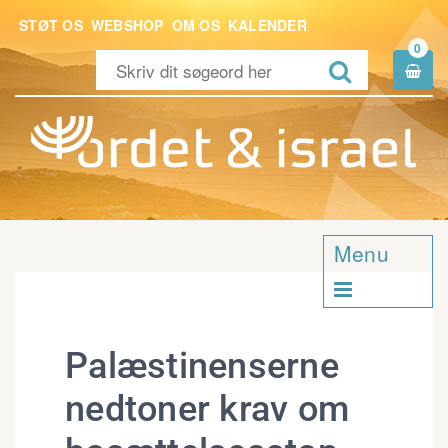
STØT OS
WEBSHOP
OM OS
KALENDER
0


Menu

Palæstinenserne
nedtoner krav om