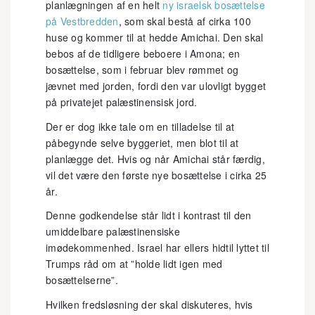
planlægningen af en helt
ny israelsk bosættelse
på Vestbredden
, som skal bestå af cirka 100
huse og kommer til at hedde Amichai. Den skal
bebos af de tidligere beboere i Amona; en
bosættelse, som i februar blev rømmet og
jævnet med jorden, fordi den var ulovligt bygget
på privatejet palæstinensisk jord.
Der er dog ikke tale om en tilladelse til at
påbegynde selve byggeriet, men blot til at
planlægge det. Hvis og når Amichai står færdig,
vil det være den første nye bosættelse i cirka 25
år.
Denne godkendelse står lidt i kontrast til den
umiddelbare palæstinensiske
imødekommenhed. Israel har ellers hidtil lyttet til
Trumps råd om at ”holde lidt igen med
bosættelserne”.
Hvilken fredsløsning der skal diskuteres, hvis