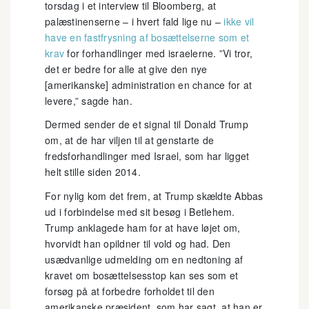
torsdag i et interview til Bloomberg, at
palæstinenserne – i hvert fald lige nu –
ikke vil
have en fastfrysning af bosættelserne som et
krav
for forhandlinger med israelerne. ”Vi tror,
det er bedre for alle at give den nye
[amerikanske] administration en chance for at
levere,” sagde han.
Dermed sender de et signal til Donald Trump
om, at de har viljen til at genstarte de
fredsforhandlinger med Israel, som har ligget
helt stille siden 2014.
For nylig kom det frem, at Trump skældte Abbas
ud i forbindelse med sit besøg i Betlehem.
Trump anklagede ham for at have løjet om,
hvorvidt han opildner til vold og had. Den
usædvanlige udmelding om en nedtoning af
kravet om bosættelsesstop kan ses som et
forsøg på at forbedre forholdet til den
amerikanske præsident, som har sagt, at han er