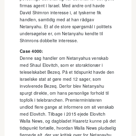
firmas agent i Israel. Med andre ord havde
David Shimron interesse i, at tyskerne fik
handlen, samtidig med at han rådgav
Netanyahu. Et af de store spørgsmål i politiets
undersøgelse er, om Netanyahu kendte til
Shimrons dobbelte interesse.
Case 4000:
Denne sag handler om Netanyahus venskab
med Shaul Elovitch, som er storaktionær i
teleselskabet Bezeq. På et tidspunkt havde den
israelske stat at gøre med 12 sager, som
involverede Bezeq. Derfor blev Netanyahu
spurgt direkte, om hans personlige forhold til
topfolk i telebranchen. Premierministeren
undlod flere gange at informere om sit venskab
med Elovitch. Tilbage i 2015 ejede Elovitch
Walla News, og dagbladet Haaretz kunne på det
tidspunkt fortælle, hvordan Walla News pludselig
fjernede alt, der var kritisk over for Netanayhu.