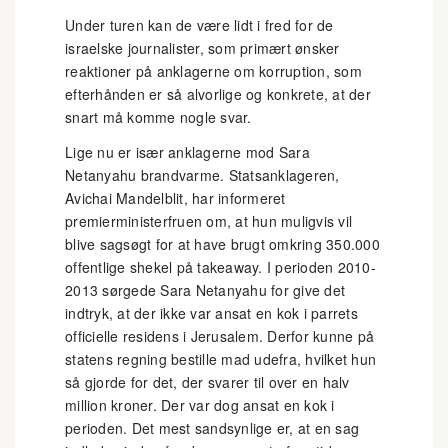
Under turen kan de være lidt i fred for de
israelske journalister, som primært ønsker
reaktioner på anklagerne om korruption, som
efterhånden er så alvorlige og konkrete, at der
snart må komme nogle svar.
Lige nu er især anklagerne mod Sara
Netanyahu brandvarme. Statsanklageren,
Avichai Mandelblit, har informeret
premierministerfruen om, at hun muligvis vil
blive sagsøgt for at have brugt omkring 350.000
offentlige shekel på takeaway. I perioden 2010-
2013 sørgede Sara Netanyahu for give det
indtryk, at der ikke var ansat en kok i parrets
officielle residens i Jerusalem. Derfor kunne på
statens regning bestille mad udefra, hvilket hun
så gjorde for det, der svarer til over en halv
million kroner. Der var dog ansat en kok i
perioden. Det mest sandsynlige er, at en sag