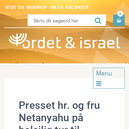
STØT OS
WEBSHOP
OM OS
KALENDER
0


Menu

Presset hr. og fru
Netanyahu på