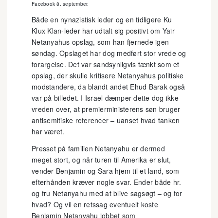
Facebook 8. september.
Både en nynazistisk leder og en tidligere Ku
Klux Klan-leder har udtalt sig positivt om Yair
Netanyahus opslag, som han fjernede igen
søndag. Opslaget har dog medført stor vrede og
forargelse. Det var sandsynligvis tænkt som et
opslag, der skulle kritisere Netanyahus politiske
modstandere, da blandt andet Ehud Barak også
var på billedet. I Israel dæmper dette dog ikke
vreden over, at premierministerens søn bruger
antisemitiske referencer – uanset hvad tanken
har været.
Presset på familien Netanyahu er dermed
meget stort, og når turen til Amerika er slut,
vender Benjamin og Sara hjem til et land, som
efterhånden kræver nogle svar. Ender både hr.
og fru Netanyahu med at blive sagsøgt – og for
hvad? Og vil en retssag eventuelt koste
Benjamin Netanyahu jobbet som