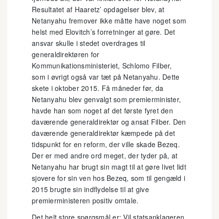
Resultatet af Haaretz’ opdagelser blev, at
Netanyahu fremover ikke måtte have noget som
helst med Elovitch’s forretninger at gøre. Det
ansvar skulle i stedet overdrages til
generaldirektøren for
Kommunikationsministeriet, Schlomo Filber,
som i øvrigt også var tæt på Netanyahu. Dette
skete i oktober 2015. Få måneder før, da
Netanyahu blev genvalgt som premierminister,
havde han som noget af det første fyret den
daværende generaldirektør og ansat Filber. Den
daværende generaldirektør kæmpede på det
tidspunkt for en reform, der ville skade Bezeq.
Der er med andre ord meget, der tyder på, at
Netanyahu har brugt sin magt til at gøre livet lidt
sjovere for sin ven hos Bezeq, som til gengæld i
2015 brugte sin indflydelse til at give
premierministeren positiv omtale.
Det helt store spørgsmål er: Vil statsanklageren