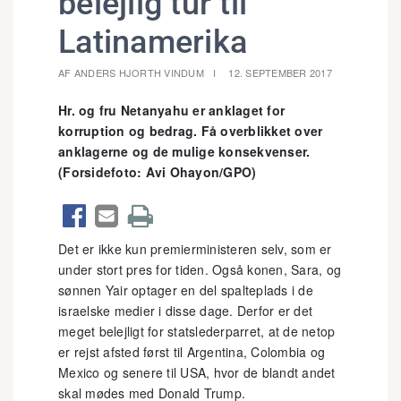
belejlig tur til
Latinamerika
AF ANDERS HJORTH VINDUM
12. SEPTEMBER 2017
Hr. og fru Netanyahu er anklaget for
korruption og bedrag. Få overblikket over
anklagerne og de mulige konsekvenser.
(Forsidefoto: Avi Ohayon/GPO)



Det er ikke kun premierministeren selv, som er
under stort pres for tiden. Også konen, Sara, og
sønnen Yair optager en del spalteplads i de
israelske medier i disse dage. Derfor er det
meget belejligt for statslederparret, at de netop
er rejst afsted først til Argentina, Colombia og
Mexico og senere til USA, hvor de blandt andet
skal mødes med Donald Trump.