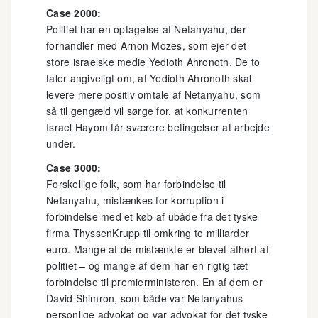
Case 2000:
Politiet har en optagelse af Netanyahu, der
forhandler med Arnon Mozes, som ejer det
store israelske medie Yedioth Ahronoth. De to
taler angiveligt om, at Yedioth Ahronoth skal
levere mere positiv omtale af Netanyahu, som
så til gengæld vil sørge for, at konkurrenten
Israel Hayom får sværere betingelser at arbejde
under.
Case 3000:
Forskellige folk, som har forbindelse til
Netanyahu, mistænkes for korruption i
forbindelse med et køb af ubåde fra det tyske
firma ThyssenKrupp til omkring to milliarder
euro. Mange af de mistænkte er blevet afhørt af
politiet – og mange af dem har en rigtig tæt
forbindelse til premierministeren. En af dem er
David Shimron, som både var Netanyahus
personlige advokat og var advokat for det tyske