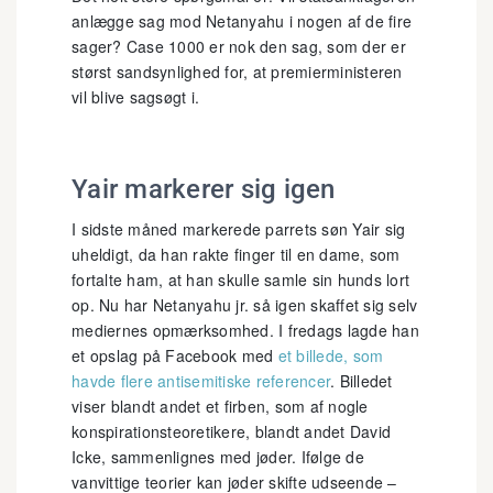
anlægge sag mod Netanyahu i nogen af de fire
sager? Case 1000 er nok den sag, som der er
størst sandsynlighed for, at premierministeren
vil blive sagsøgt i.
Yair markerer sig igen
I sidste måned markerede parrets søn Yair sig
uheldigt, da han rakte finger til en dame, som
fortalte ham, at han skulle samle sin hunds lort
op. Nu har Netanyahu jr. så igen skaffet sig selv
mediernes opmærksomhed. I fredags lagde han
et opslag på Facebook med
et billede, som
havde flere antisemitiske referencer
. Billedet
viser blandt andet et firben, som af nogle
konspirationsteoretikere, blandt andet David
Icke, sammenlignes med jøder. Ifølge de
vanvittige teorier kan jøder skifte udseende –