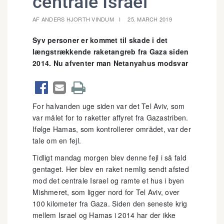
centrale Israel
AF ANDERS HJORTH VINDUM
25. MARCH 2019
Syv personer er kommet til skade i det
længstrækkende raketangreb fra Gaza siden
2014. Nu afventer man Netanyahus modsvar



For halvanden uge siden var det Tel Aviv, som
var målet for to raketter affyret fra Gazastriben.
Ifølge Hamas, som kontrollerer området, var der
tale om en fejl.
Tidligt mandag morgen blev denne fejl i så fald
gentaget. Her blev en raket nemlig sendt afsted
mod det centrale Israel og ramte et hus i byen
Mishmeret, som ligger nord for Tel Aviv, over
100 kilometer fra Gaza. Siden den seneste krig
mellem Israel og Hamas i 2014 har der ikke