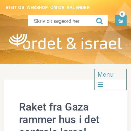
STØT OS
WEBSHOP
OM OS
KALENDER
0


Menu

Raket fra Gaza
rammer hus i det