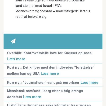
land stemte imod Israel i FN’s
Menneskerettighedsråd – understregede Israels
ret til at forsvare sig.

Overblik: Kontroversielle love før Knesset opløses
Læs mere
Kort nyt: Det kniber med den indbyrdes "forståelse"
Læs mere
mellem Iran og USA
Læs mere
Kort nyt: "Journalister" var også terrorister
Messiansk samfund i sorg efter 8-årig drengs
Læs mere
dødsfald
Hizbolllahs dronebase seks kilometer fra grænsen