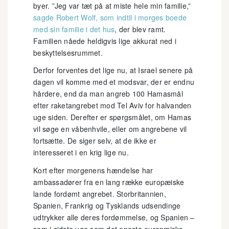
byer. ”Jeg var tæt på at miste hele min familie,”
sagde Robert Wolf, som indtil i morges boede
med sin familie i det hus
, der blev ramt.
Familien nåede heldigvis lige akkurat ned i
beskyttelsesrummet.
Derfor forventes det lige nu, at Israel senere på
dagen vil komme med et modsvar, der er endnu
hårdere, end da man angreb 100 Hamasmål
efter raketangrebet mod Tel Aviv for halvanden
uge siden. Derefter er spørgsmålet, om Hamas
vil søge en våbenhvile, eller om angrebene vil
fortsætte. De siger selv, at de ikke er
interesseret i en krig lige nu.
Kort efter morgenens hændelse har
ambassadører fra en lang række europæiske
lande fordømt angrebet. Storbritannien,
Spanien, Frankrig og Tysklands udsendinge
udtrykker alle deres fordømmelse, og Spanien –
som i sidste uge som det eneste europæiske