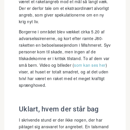
været et raketangreb mod et mål så langt væk.
Der er derfor tale om et ekstraordinært alvorligt
angreb, som giver spekulationerne om en ny
krig nyt liv.
Borgerne i området blev vækket cirka 5.20 af
advarselssirenerne, og kort efter ramte J80-
raketten en beboelsesejendom i Mishmeret. Syv
personer kom til skade, men ingen af de
tilskadekomne er i kritisk tilstand. To af dem var
små børn. Video og billeder (
som kan ses her
)
viser, at huset er totalt smadret, og at det uden
tvivl har været en raket med et meget kraftigt
sprænghoved.
Uklart, hvem der står bag
I skrivende stund er der ikke nogen, der har
påtaget sig ansvaret for angrebet. En talsmand