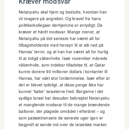
Kræver modsvar
Netanyahu skal hjem og beslutte, hvordan han
vil reagere på angrebet. Og kravet fra hans
politikerkollegaer derhjemme er entydigt: De
kræver et hårdt modsvar. Mange mener, at
Netanyahu på det seneste har været alt for
tilbageholdende med hensyn til at slå ned på
Hamas’ terror, og at han har været alt for hurtig
til at indgå våbenhvile. Især november måneds
våbenhvile, som indebar tilladelse til, at Qatar
kunne donere 90 millioner dollars i kontanter til
Hamas, har vakt stor fordømmelse. Især efter at
det er blevet tydeligt, at disse penge ikke har
kunnet ”købe” israelerne fred. Borgerne i det
sydlige Israel har desuden bebrejdet Netanyahu
et manglende modsvar til de mange brændende
balloner, der plagede området i efteråret – og
som palæstinensere de seneste uger igen er
begyndt at sende ind over de israelske marker.