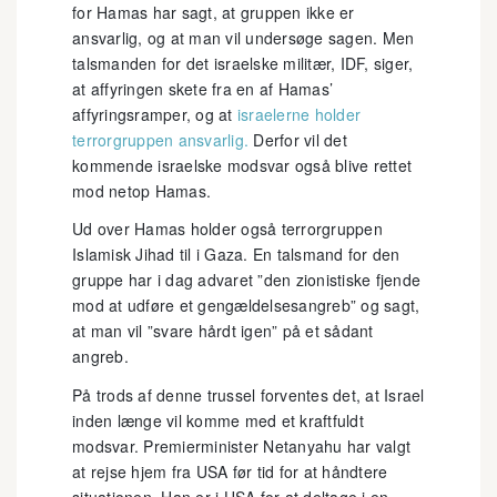
for Hamas har sagt, at gruppen ikke er
ansvarlig, og at man vil undersøge sagen. Men
talsmanden for det israelske militær, IDF, siger,
at affyringen skete fra en af Hamas’
affyringsramper, og at
israelerne holder
terrorgruppen ansvarlig.
Derfor vil det
kommende israelske modsvar også blive rettet
mod netop Hamas.
Ud over Hamas holder også terrorgruppen
Islamisk Jihad til i Gaza. En talsmand for den
gruppe har i dag advaret ”den zionistiske fjende
mod at udføre et gengældelsesangreb” og sagt,
at man vil ”svare hårdt igen” på et sådant
angreb.
På trods af denne trussel forventes det, at Israel
inden længe vil komme med et kraftfuldt
modsvar. Premierminister Netanyahu har valgt
at rejse hjem fra USA før tid for at håndtere
situationen. Han er i USA for at deltage i en