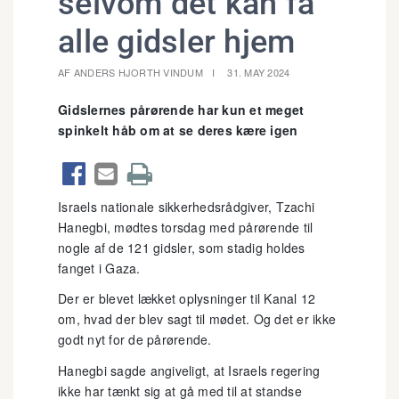
selvom det kan få
alle gidsler hjem
AF ANDERS HJORTH VINDUM
31. MAY 2024
Gidslernes pårørende har kun et meget
spinkelt håb om at se deres kære igen



Israels nationale sikkerhedsrådgiver, Tzachi
Hanegbi, mødtes torsdag med pårørende til
nogle af de 121 gidsler, som stadig holdes
fanget i Gaza.
Der er blevet lækket oplysninger til Kanal 12
om, hvad der blev sagt til mødet. Og det er ikke
godt nyt for de pårørende.
Hanegbi sagde angiveligt, at Israels regering
ikke har tænkt sig at gå med til at standse