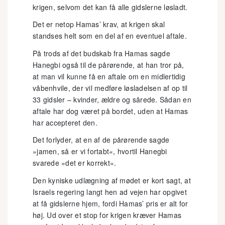
krigen, selvom det kan få alle gidslerne løsladt.
Det er netop Hamas’ krav, at krigen skal
standses helt som en del af en eventuel aftale.
På trods af det budskab fra Hamas sagde
Hanegbi også til de pårørende, at han tror på,
at man vil kunne få en aftale om en midlertidig
våbenhvile, der vil medføre løsladelsen af op til
33 gidsler – kvinder, ældre og sårede. Sådan en
aftale har dog været på bordet, uden at Hamas
har accepteret den.
Det forlyder, at en af de pårørende sagde
»jamen, så er vi fortabt«, hvortil Hanegbi
svarede »det er korrekt«.
Den kyniske udlægning af mødet er kort sagt, at
Israels regering langt hen ad vejen har opgivet
at få gidslerne hjem, fordi Hamas’ pris er alt for
høj. Ud over et stop for krigen kræver Hamas