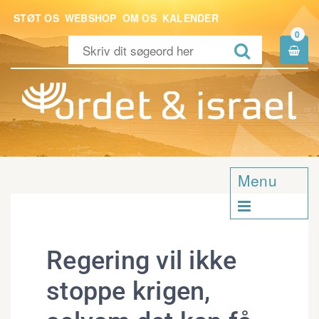
STØT OS
WEBSHOP
OM OS
KALENDER
0


Menu

Regering vil ikke
stoppe krigen,