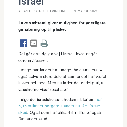
Israel
AF ANDERS HJORTH VINDUM
19. MARCH 2021
Lave smittetal giver mulighed for yderligere
genåbning op til påske.



Det går den rigtige vej i Israel, hvad angår
coronavirussen.
Længe har landet haft meget høje smittetal –
også selvom store dele af samfundet har været
lukket helt ned. Men nu lader det endelig til, at
vaccinerne viser resultater.
Ifølge det israelske sundhedsministerium
har
5,15 millioner borgere i landet nu fået første
skud
. Og af dem har cirka 4,5 millioner også
fået andet skud.