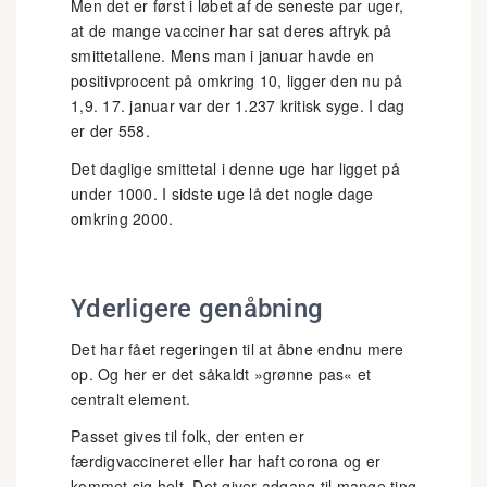
Men det er først i løbet af de seneste par uger,
at de mange vacciner har sat deres aftryk på
smittetallene. Mens man i januar havde en
positivprocent på omkring 10, ligger den nu på
1,9. 17. januar var der 1.237 kritisk syge. I dag
er der 558.
Det daglige smittetal i denne uge har ligget på
under 1000. I sidste uge lå det nogle dage
omkring 2000.
Yderligere genåbning
Det har fået regeringen til at åbne endnu mere
op. Og her er det såkaldt »grønne pas« et
centralt element.
Passet gives til folk, der enten er
færdigvaccineret eller har haft corona og er
kommet sig helt. Det giver adgang til mange ting