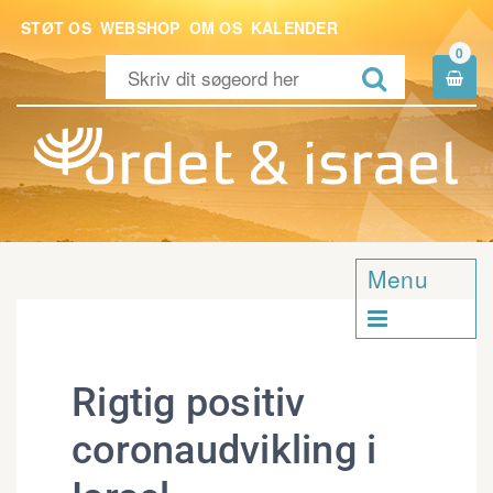
STØT OS
WEBSHOP
OM OS
KALENDER
0


Menu

Rigtig positiv
coronaudvikling i