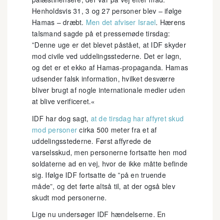
Henholdsvis 31, 3 og 27 personer blev – ifølge
Hamas – dræbt.
Men det afviser Israel
. Hærens
talsmand sagde på et pressemøde tirsdag:
”Denne uge er det blevet påstået, at IDF skyder
mod civile ved uddelingsstederne. Det er løgn,
og det er et ekko af Hamas-propaganda. Hamas
udsender falsk information, hvilket desværre
bliver brugt af nogle internationale medier uden
at blive verificeret.«
IDF har dog sagt,
at de tirsdag har affyret skud
mod personer
cirka 500 meter fra et af
uddelingsstederne. Først affyrede de
varselsskud, men personerne fortsatte hen mod
soldaterne ad en vej, hvor de ikke måtte befinde
sig. Ifølge IDF fortsatte de ”på en truende
måde”, og det førte altså til, at der også blev
skudt mod personerne.
Lige nu undersøger IDF hændelserne. En