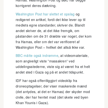
Hamas. Washington Post og BBC har begge
korrigeret deres dækning.
Washington Post har slettet et opslag
og
redigeret en artikel, fordi det ikke lever op til
mediets egne standarder, skriver de. Blandt
andet skriver de, at det ikke fremgik, om
påstanden om de 31 dræbte var noget, der kom
fra Hamas, eller om det var verificeret af
Washington Post – hvilket det altså ikke var.
BBC måtte også indrømme
, at videomateriale,
som angiveligt viste ”massakren” ved
uddelingsstederne, viste sig at været fra et helt
andet sted i Gaza og på et andet tidspunkt.
IDF har også offentliggjort videoklip fra
droneoptagelser, der viser maskerede mænd
(det antydes, at det er Hamas) der skyder mod
civile, der har hentet mad (det skete ved byen
Khan Younis i Gaza).