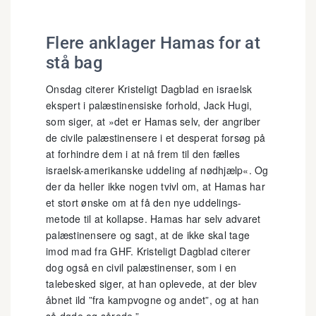
Flere anklager Hamas for at
stå bag
Onsdag citerer Kristeligt Dagblad en israelsk
ekspert i palæstinensiske forhold, Jack Hugi,
som siger, at »det er Hamas selv, der angriber
de civile palæstinensere i et desperat forsøg på
at forhindre dem i at nå frem til den fælles
israelsk-amerikanske uddeling af nødhjælp«. Og
der da heller ikke nogen tvivl om, at Hamas har
et stort ønske om at få den nye uddelings-
metode til at kollapse. Hamas har selv advaret
palæstinensere og sagt, at de ikke skal tage
imod mad fra GHF. Kristeligt Dagblad citerer
dog også en civil palæstinenser, som i en
talebesked siger, at han oplevede, at der blev
åbnet ild ”fra kampvogne og andet”, og at han
så døde og sårede.”