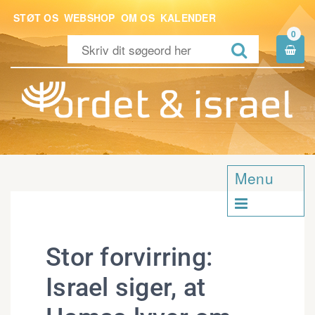
STØT OS
WEBSHOP
OM OS
KALENDER
0


Menu

Stor forvirring:
Israel siger, at