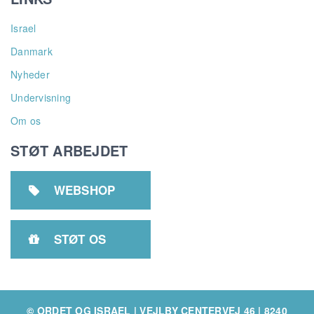
Israel
Danmark
Nyheder
Undervisning
Om os
STØT ARBEJDET
WEBSHOP

STØT OS

© ORDET OG ISRAEL | VEJLBY CENTERVEJ 46 | 8240