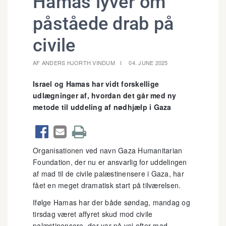
Hamas lyver om
påståede drab på
civile
AF ANDERS HJORTH VINDUM
04. JUNE 2025
Israel og Hamas har vidt forskellige
udlægninger af, hvordan det går med ny
metode til uddeling af nødhjælp i Gaza



Organisationen ved navn Gaza Humanitarian
Foundation, der nu er ansvarlig for uddelingen
af mad til de civile palæstinensere i Gaza, har
fået en meget dramatisk start på tilværelsen.
Ifølge Hamas har der både søndag, mandag og
tirsdag været affyret skud mod civile
palæstinensere, der var på vej efter mad.