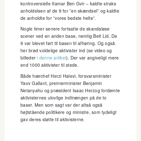
kontroversielle Itamar Ben Gvir – kaldte straks
anholdelsen af de 9 for ”en skændsel” og kaldte
de anholdte for ”vores bedste helte”.
Nogle timer senere fortsatte de skandaløse
scener ved en anden base, nemlig Beit Lid. De
9 var blevet ført til basen til afhøring. Og også
her brød voldelige aktivister ind (se video og
billeder
i denne artikel
). Der var angiveligt mere
end 1000 aktivister til stede.
Både hærchef Herzi Halevi, forsvarsminister
Yaov Gallant, premierminister Benjamin
Netanyahu og præsident Isaac Herzog fordømte
aktivisternes ulovlige indtrængen på de to
baser. Men som sagt var der altså også
højtstående politikere og ministre, som tydeligt
gav deres støtte til aktivisterne.