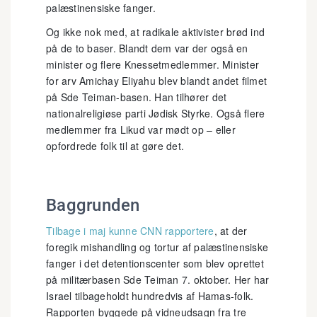
palæstinensiske fanger.
Og ikke nok med, at radikale aktivister brød ind
på de to baser. Blandt dem var der også en
minister og flere Knessetmedlemmer. Minister
for arv Amichay Eliyahu blev blandt andet filmet
på Sde Teiman-basen. Han tilhører det
nationalreligiøse parti Jødisk Styrke. Også flere
medlemmer fra Likud var mødt op – eller
opfordrede folk til at gøre det.
Baggrunden
Tilbage i maj kunne CNN rapportere
, at der
foregik mishandling og tortur af palæstinensiske
fanger i det detentionscenter som blev oprettet
på militærbasen Sde Teiman 7. oktober. Her har
Israel tilbageholdt hundredvis af Hamas-folk.
Rapporten byggede på vidneudsagn fra tre