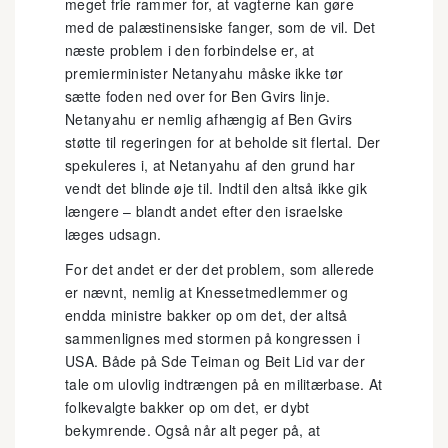
meget frie rammer for, at vagterne kan gøre
med de palæstinensiske fanger, som de vil. Det
næste problem i den forbindelse er, at
premierminister Netanyahu måske ikke tør
sætte foden ned over for Ben Gvirs linje.
Netanyahu er nemlig afhængig af Ben Gvirs
støtte til regeringen for at beholde sit flertal. Der
spekuleres i, at Netanyahu af den grund har
vendt det blinde øje til. Indtil den altså ikke gik
længere – blandt andet efter den israelske
læges udsagn.
For det andet er der det problem, som allerede
er nævnt, nemlig at Knessetmedlemmer og
endda ministre bakker op om det, der altså
sammenlignes med stormen på kongressen i
USA. Både på Sde Teiman og Beit Lid var der
tale om ulovlig indtrængen på en militærbase. At
folkevalgte bakker op om det, er dybt
bekymrende. Også når alt peger på, at