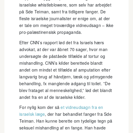
israelske whistleblowere, som selv har arbejdet
på Sde Teiman, samt fra tidligere fanger. De
fleste israelske journalister er enige om, at der
er tale om meget troværdige vidneudsagn – ikke
pro-palæstinensisk propaganda.
Efter CNN’s rapport lød det fra Israels hærs
advokat, at der var åbnet 70 sager, hvor man
undersøgte de påståede tilfælde af tortur og
mishandling. CNN’s kilder berettede blandt
andet om mindst et tilfælde af amputation efter
langvarig brug af håndjern, tæsk og ydmygende
behandling, fx manglende adgang til toilet. ”De
blev frataget al menneskelighed,” lød det blandt
andet fra en af de israelske kilder.
For nylig kom der så
et vidneudsagn fra en
israelsk læge
, der har behandlet fanger fra Sde
Teiman. Han kunne berette om tydelige tegn på
seksuel mishandling af en fange. Han havde