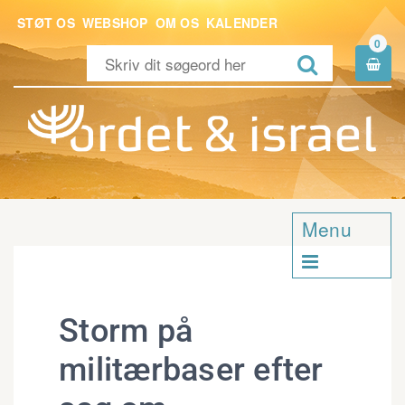
STØT OS
WEBSHOP
OM OS
KALENDER
0


Menu

Storm på
militærbaser efter