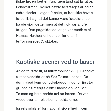
ifølge lægen fået en rund genstand sat langt op
i endetarmen, hvilket havde forårsaget alvorlige
indre skader. Lægen fortalte, at han ikke havde
forestillet sig, at det kunne være israelere, der
havde gjort dette, men at det nok var andre
fanger. Den pågældende fange var medlem af
Hamas’ Nukhba-enhed, der førte an i
terrorangrebet 7. oktober.
Kaotiske scener ved to baser
Alt dette førte til, at militærpolitiet 29. juli anholdt
9 reservesoldater på Sde Teiman-basen. Da
den nyhed kom ud, eskalerede tingene. En stor
gruppe højrefløjsaktiviter mødte op ved Sde
Teiman og brød endda ind på basen. De var
vrede over anholdelsen af soldaterne.
Israels minister for national sikkerhed – den