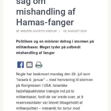
sag om
mishandling af
Hamas-fanger
AF ANDERS HJORTH VINDUM
06. AUGUST 2024
Politikere og en minister deltog i stormen på
militærbaser. Meget tyder på udbredt
mishandling af fanger



Nogle har beskrevet mandag den 29. juli som
”Israels 6. januar” – med henvisning til stormen
på Kongressen i USA. Israelske
højrefløjsaktivister trængte ind på to
militærbaser, fordi de var vrede over, at 9
reservesoldater var blevet tilbageholdt af
militærpolitiet – mistænkt for tortur mod