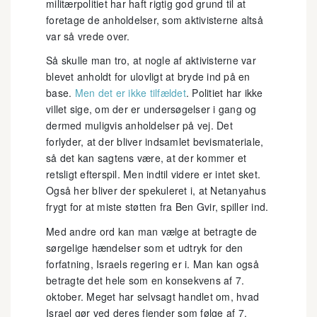
militærpolitiet har haft rigtig god grund til at
foretage de anholdelser, som aktivisterne altså
var så vrede over.
Så skulle man tro, at nogle af aktivisterne var
blevet anholdt for ulovligt at bryde ind på en
base.
Men det er ikke tilfældet
. Politiet har ikke
villet sige, om der er undersøgelser i gang og
dermed muligvis anholdelser på vej. Det
forlyder, at der bliver indsamlet bevismateriale,
så det kan sagtens være, at der kommer et
retsligt efterspil. Men indtil videre er intet sket.
Også her bliver der spekuleret i, at Netanyahus
frygt for at miste støtten fra Ben Gvir, spiller ind.
Med andre ord kan man vælge at betragte de
sørgelige hændelser som et udtryk for den
forfatning, Israels regering er i. Man kan også
betragte det hele som en konsekvens af 7.
oktober. Meget har selvsagt handlet om, hvad
Israel gør ved deres fjender som følge af 7.