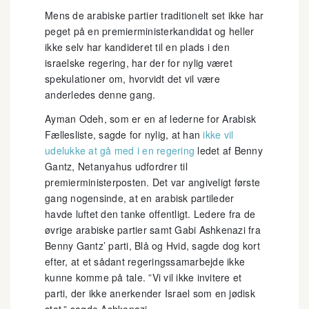
Mens de arabiske partier traditionelt set ikke har
peget på en premierministerkandidat og heller
ikke selv har kandideret til en plads i den
israelske regering, har der for nylig været
spekulationer om, hvorvidt det vil være
anderledes denne gang.
Ayman Odeh, som er en af lederne for Arabisk
Fællesliste, sagde for nylig, at han
ikke vil
udelukke at gå med i en regering
ledet af Benny
Gantz, Netanyahus udfordrer til
premierministerposten. Det var angiveligt første
gang nogensinde, at en arabisk partileder
havde luftet den tanke offentligt. Ledere fra de
øvrige arabiske partier samt Gabi Ashkenazi fra
Benny Gantz’ parti, Blå og Hvid, sagde dog kort
efter, at et sådant regeringssamarbejde ikke
kunne komme på tale. ”Vi vil ikke invitere et
parti, der ikke anerkender Israel som en jødisk
stat,” sagde Ashkenazi.