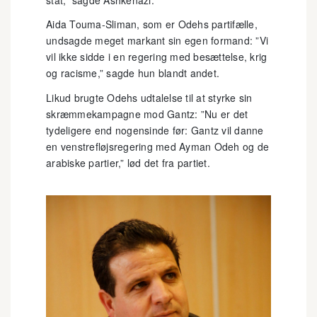
Aida Touma-Sliman, som er Odehs partifælle,
undsagde meget markant sin egen formand: ”Vi
vil ikke sidde i en regering med besættelse, krig
og racisme,” sagde hun blandt andet.
Likud brugte Odehs udtalelse til at styrke sin
skræmmekampagne mod Gantz: ”Nu er det
tydeligere end nogensinde før: Gantz vil danne
en venstrefløjsregering med Ayman Odeh og de
arabiske partier,” lød det fra partiet.