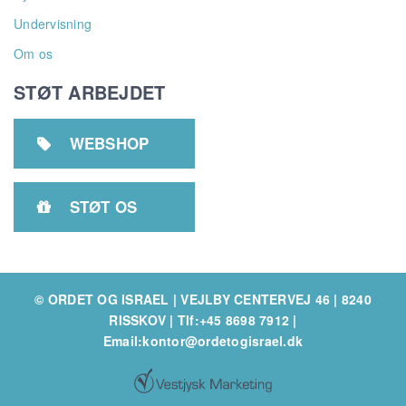
Undervisning
Om os
STØT ARBEJDET
WEBSHOP

STØT OS

© ORDET OG ISRAEL | VEJLBY CENTERVEJ 46 | 8240
RISSKOV
|
Tlf:+45 8698 7912
|
Email:kontor@ordetogisrael.dk