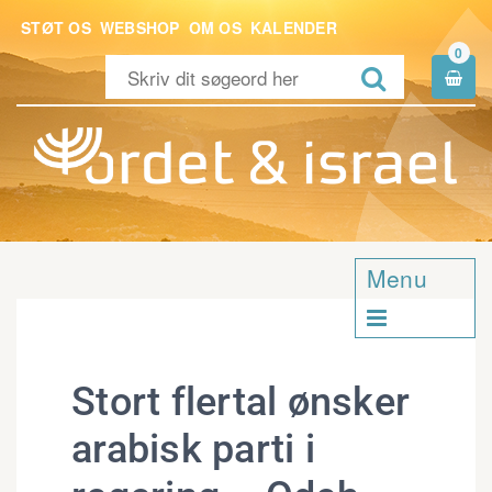
STØT OS
WEBSHOP
OM OS
KALENDER
0


Menu

Stort flertal ønsker
arabisk parti i