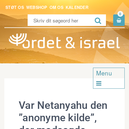
STØT OS
WEBSHOP
OM OS
KALENDER
0


Menu

Var Netanyahu den
”anonyme kilde”,