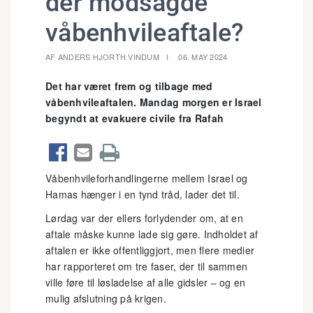
der modsagde
våbenhvileaftale?
AF ANDERS HJORTH VINDUM
06. MAY 2024
Det har været frem og tilbage med
våbenhvileaftalen. Mandag morgen er Israel
begyndt at evakuere civile fra Rafah



Våbenhvileforhandlingerne mellem Israel og
Hamas hænger i en tynd tråd, lader det til.
Lørdag var der ellers forlydender om, at en
aftale måske kunne lade sig gøre. Indholdet af
aftalen er ikke offentliggjort, men flere medier
har rapporteret om tre faser, der til sammen
ville føre til løsladelse af alle gidsler – og en
mulig afslutning på krigen.