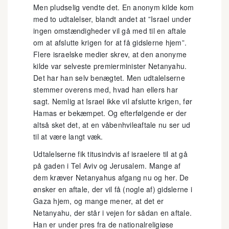
Men pludselig vendte det. En anonym kilde kom
med to udtalelser, blandt andet at ”Israel under
ingen omstændigheder vil gå med til en aftale
om at afslutte krigen for at få gidslerne hjem”.
Flere israelske medier skrev, at den anonyme
kilde var selveste premierminister Netanyahu.
Det har han selv benægtet. Men udtalelserne
stemmer overens med, hvad han ellers har
sagt. Nemlig at Israel ikke vil afslutte krigen, før
Hamas er bekæmpet. Og efterfølgende er der
altså sket det, at en våbenhvileaftale nu ser ud
til at være langt væk.
Udtalelserne fik titusindvis af israelere til at gå
på gaden i Tel Aviv og Jerusalem. Mange af
dem kræver Netanyahus afgang nu og her. De
ønsker en aftale, der vil få (nogle af) gidslerne i
Gaza hjem, og mange mener, at det er
Netanyahu, der står i vejen for sådan en aftale.
Han er under pres fra de nationalreligiøse