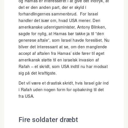
og Hamas er interesseret i at give det indtryk, at
det er den anden part, der er skyld i
forhandlingernes sammenbrud. For Israel
handler det især om, hvad USA mener. Den
amerikanske udenrigsminister, Antony Blinken,
sagde for nylig, at Hamas bør takke ja til ”den
generøse aftale”, som Israel havde foreslået. Nu
bliver det interessant at se, om den manglende
accept af aftalen fra Hamas’ side fører til øget
amerikansk støtte til en israelsk invasion af
Rafah – et skridt, som USA indtil nu har modsat
sig på det kraftigste.
Det vil være et drastisk skridt, hvis Israel går ind
i Rafah uden nogen form for opbakning til det
fra USA.
Fire soldater dræbt