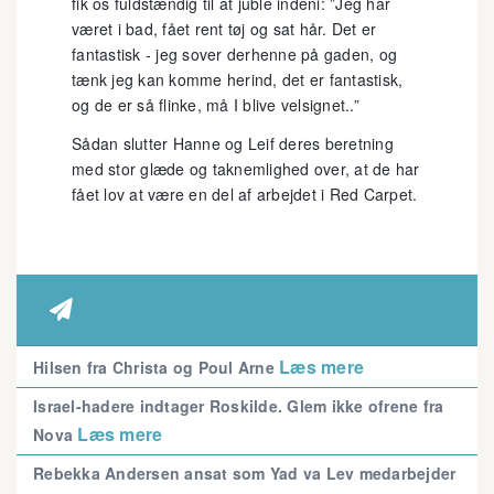
fik os fuldstændig til at juble indeni: ”Jeg har
været i bad, fået rent tøj og sat hår. Det er
fantastisk - jeg sover derhenne på gaden, og
tænk jeg kan komme herind, det er fantastisk,
og de er så flinke, må I blive velsignet..”
Sådan slutter Hanne og Leif deres beretning
med stor glæde og taknemlighed over, at de har
fået lov at være en del af arbejdet i Red Carpet.

Læs mere
Hilsen fra Christa og Poul Arne
Israel-hadere indtager Roskilde. Glem ikke ofrene fra
Læs mere
Nova
Rebekka Andersen ansat som Yad va Lev medarbejder