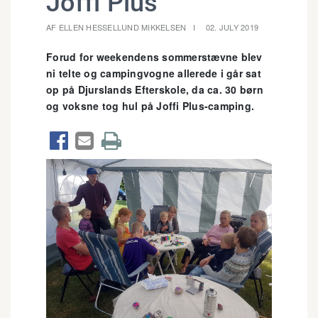
Joffi Plus
AF ELLEN HESSELLUND MIKKELSEN
02. JULY 2019
Forud for weekendens sommerstævne blev
ni telte og campingvogne allerede i går sat
op på Djurslands Efterskole, da ca. 30 børn
og voksne tog hul på Joffi Plus-camping.


