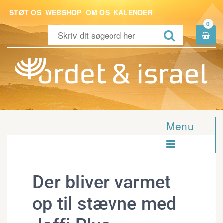
STØT OS
WEBSHOP
OM OS
KALENDER
0


Menu

Der bliver varmet
op til stævne med