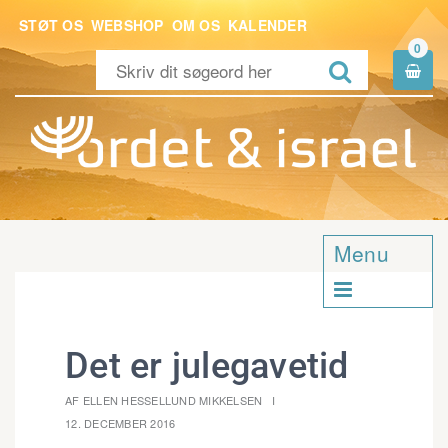
STØT OS
WEBSHOP
OM OS
KALENDER
0


Menu

Det er julegavetid
AF ELLEN HESSELLUND MIKKELSEN
12. DECEMBER 2016