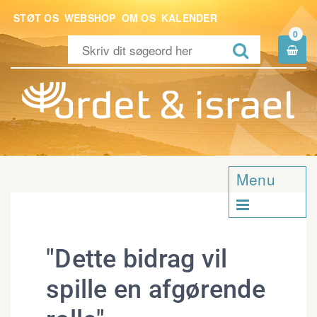
STØT OS
WEBSHOP
OM OS
KALENDER
0


Menu

"Dette bidrag vil
spille en afgørende