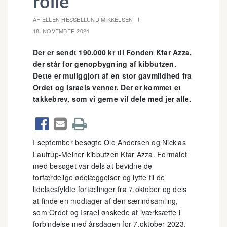
rolle"
AF ELLEN HESSELLUND MIKKELSEN
18. NOVEMBER 2024
Der er sendt 190.000 kr til Fonden Kfar Azza,
der står for genopbygning af kibbutzen.
Dette er muliggjort af en stor gavmildhed fra
Ordet og Israels venner. Der er kommet et
takkebrev, som vi gerne vil dele med jer alle.



I september besøgte Ole Andersen og Nicklas
Lautrup-Meiner kibbutzen Kfar Azza. Formålet
med besøget var dels at bevidne de
forfærdelige ødelæggelser og lytte til de
lidelsesfyldte fortællinger fra 7.oktober og dels
at finde en modtager af den særindsamling,
som Ordet og Israel ønskede at iværksætte i
forbindelse med årsdagen for 7.oktober 2023.