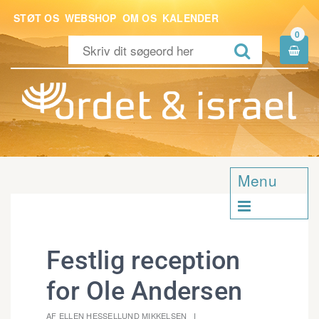
STØT OS
WEBSHOP
OM OS
KALENDER
0


Menu

Festlig reception
for Ole Andersen
AF ELLEN HESSELLUND MIKKELSEN