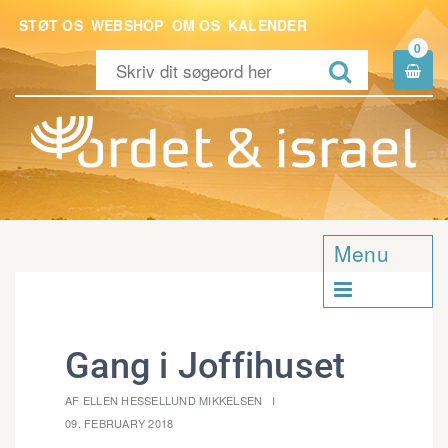
STØT OS
WEBSHOP
OM OS
KALENDER
0


Menu

Gang i Joffihuset
AF ELLEN HESSELLUND MIKKELSEN
09. FEBRUARY 2018