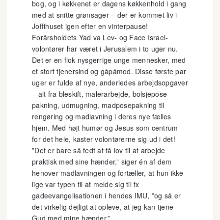
bog, og i køkkenet er dagens køkkenhold i gang
med at snitte grønsager – der er kommet liv i
Joffihuset igen efter en vinterpause!
Forårsholdets Yad va Lev- og Face Israel-
volontører har været i Jerusalem i to uger nu.
Det er en flok nysgerrige unge mennesker, med
et stort tjenersind og gåpåmod. Disse første par
uger er fulde af nye, anderledes arbejdsopgaver
– alt fra bleskift, malerarbejde, bolsjepose-
pakning, udmugning, madposepakning til
rengøring og madlavning i deres nye fælles
hjem. Med højt humør og Jesus som centrum
for det hele, kaster volontørerne sig ud i det!
”Det er bare så fedt at få lov til at arbejde
praktisk med sine hænder,” siger én af dem
henover madlavningen og fortæller, at hun ikke
lige var typen til at melde sig til fx
gadeevangelisationen i hendes IMU, ”og så er
det virkelig dejligt at opleve, at jeg kan tjene
Gud med mine hænder.”