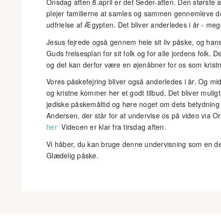
Onsdag aften 8.april er det Seder-aften. Den største a
plejer familierne at samles og sammen gennemleve de
udfrielse af Ægypten. Det bliver anderledes i år - me
Jesus fejrede også gennem hele sit liv påske, og hans
Guds frelsesplan for sit folk og for alle jordens folk. 
og det kan derfor være en øjenåbner for os som kristne
Vores påskefejring bliver også anderledes i år. Og mi
og kristne kommer her et godt tilbud. Det bliver muligt
jødiske påskemåltid og høre noget om dets betydning f
Andersen, der står for at undervise os på video via O
her
Videoen er klar fra tirsdag aften.
Vi håber, du kan bruge denne undervisning som en del 
Glædelig påske.