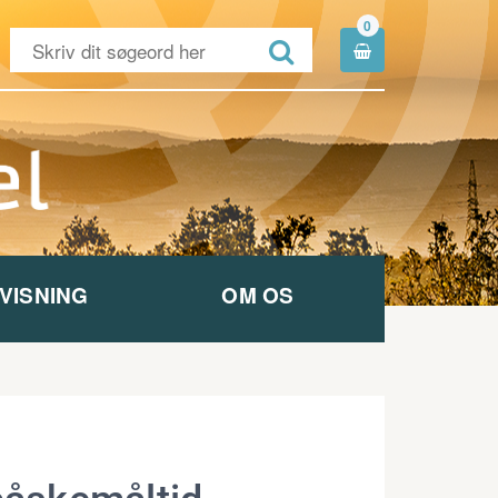
0


VISNING
OM OS