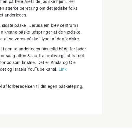
ften på hele året i de jødiske hjem. Her
n stærke beretning om det jødiske folks
get anderledes.
 sidste påske i Jerusalem blev centrum i
Den kristne påske udspringer af den jødiske,
 at se vores påske i lyset af den jødiske.
dt i denne anderledes påsketid både for jøder
 onsdag aften 8. april at opleve glimt fra det
or os som kristne. Det er Krista og Ole
rdet og Israels YouTube kanal.
Link
af forberedelsen til din egen påskefejring.