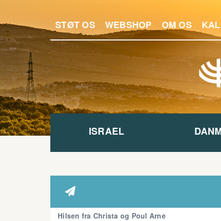
STØT OS
WEBSHOP
OM OS
KAL
ISRAEL
DAN

Hilsen fra Christa og Poul Arne