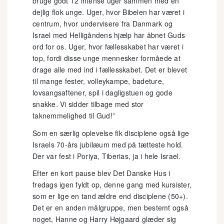
bruge godt 12 intense uger sammen med en
dejlig flok unge. Uger, hvor Bibelen har været i
centrum, hvor undervisere fra Danmark og
Israel med Helligåndens hjælp har åbnet Guds
ord for os. Uger, hvor fællesskabet har været i
top, fordi disse unge mennesker formåede at
drage alle med ind i fællesskabet. Det er blevet
til mange fester, volleykampe, badeture,
lovsangsaftener, spil i dagligstuen og gode
snakke. Vi sidder tilbage med stor
taknemmelighed til Gud!”
Som en særlig oplevelse fik disciplene også lige
Israels 70-års jubilæum med på tætteste hold.
Der var fest i Poriya, Tiberias, ja i hele Israel.
Efter en kort pause blev Det Danske Hus i
fredags igen fyldt op, denne gang med kursister,
som er lige en tand ældre end disciplene (50+).
Det er en anden målgruppe, men bestemt også
noget, Hanne og Harry Højgaard glæder sig