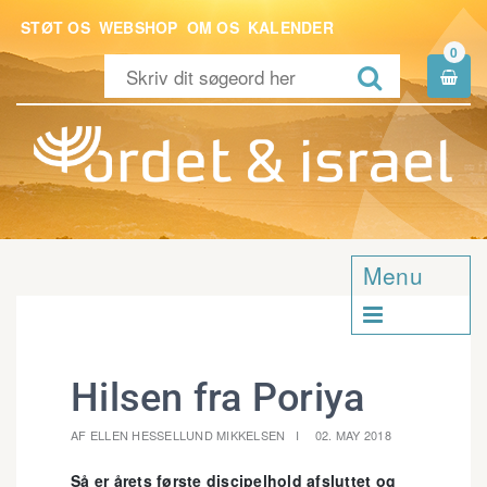
STØT OS
WEBSHOP
OM OS
KALENDER
0


Menu

Hilsen fra Poriya
AF ELLEN HESSELLUND MIKKELSEN
02. MAY 2018
Så er årets første discipelhold afsluttet og