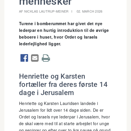
mennesker
AF NICKLAS LAUTRUP-MEINER
02. MARCH 2026
Turene i bomberummet har givet det nye
lederpar en hurtig introduktion til de øvrige
beboere i huset, hvor Ordet og Israels
lederlejlighed ligger.



Henriette og Karsten
fortæller fra deres første 14
dage i Jerusalem
Henriette og Karsten Lauridsen landede i
Jerusalem for lidt over 14 dage siden. De er
Ordet og Israels nye lederpar i Jerusalem, hvor
de skal være med til at starte arbejdet for unge
og seniorer op efter over to års pause på grund