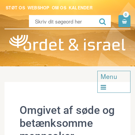
STØT OS
WEBSHOP
OM OS
KALENDER
0


Menu

Omgivet af søde og
betænksomme