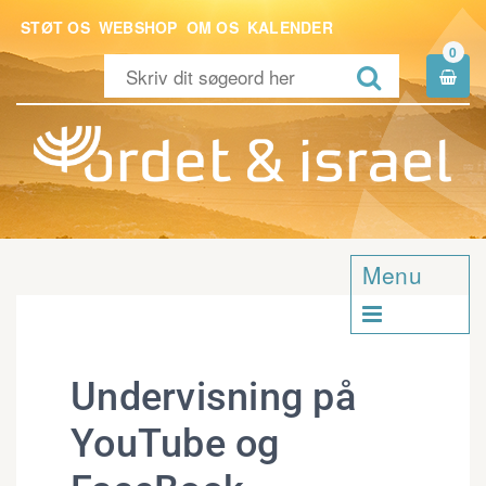
STØT OS
WEBSHOP
OM OS
KALENDER
0


Menu

Undervisning på
YouTube og